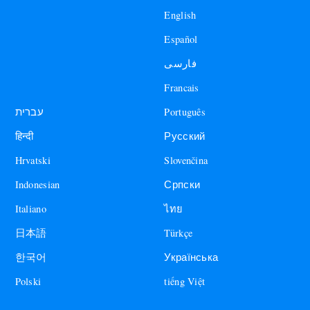
English
Español
فارسی
Francais
עברית
Português
हिन्दी
Русский
Hrvatski
Slovenčina
Indonesian
Српски
Italiano
ไทย
日本語
Türkçe
한국어
Українська
Polski
tiếng Việt