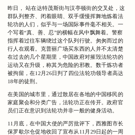
昨日， 站在达特茂斯街与汉亭顿街的交叉处，这
群队列整齐、闭着眼睛、双手缓慢挥舞地炼着法
轮功的人们，似乎与一场国际事件毫不相关。一
个写着“真、善、忍”的横幅在风中飘舞着。警察
指挥着过往车辆绕过这个队列行驶。匆匆而过的
行人在观看。克普丽广场买东西的人并不太清楚
在过去的几个星期里，中国政府对摧毁法轮功的
运动又在升级，称其为危险的邪教。数千炼功者
被拘留，在12月26日判了四位法轮功领导者高达
18年的徒刑。
在美国的城市里，通过散居在各地的中国移民的
家庭聚会和分类广告，法轮功正在传开。政府官
员们正在意识到法轮功并非一般的健身活动。
11月底，在中国大使的严厉批评下，西雅图市长
保罗歇尔仓促地收回了宣布从11月29日起的一周