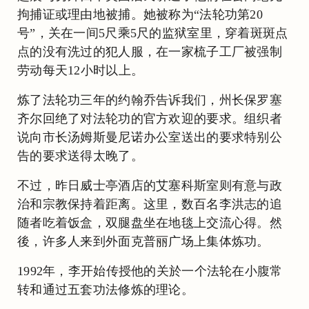
拘捕证或理由地被捕。她被称为“法轮功第20
号”，关在一间5尺乘5尺的监狱室里，穿着斑斑点
点的没有洗过的犯人服，在一家梳子工厂被强制
劳动每天12小时以上。
炼了法轮功三年的约翰乔告诉我们，州长保罗塞
齐尔回绝了对法轮功的官方欢迎的要求。组织者
说向市长汤姆斯曼尼诺办公室送出的要求特别公
告的要求送得太晚了。
不过，昨日威士亭酒店的艾塞科斯室则有意与政
治和宗教保持着距离。这里，数百名李洪志的追
随者吃着饭盒，双腿盘坐在地毯上交流心得。然
後，许多人来到外面克普丽广场上集体炼功。
1992年，李开始传授他的关於一个法轮在小腹常
转和通过五套功法修炼的理论。