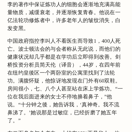
李的著作中保证炼功人的细胞会逐渐地充满高能
量物质，减缓衰老，并逐渐恢复青春。他说在一
亿法轮功修炼者中，许多老年人的皱纹消失，白
发变黑。
中国政府指控李叫人不看医生而导致1，400人死
亡。波士顿法会的与会者称从无此说，而他们的
健康状况却几乎都是在学功后立即得到改善。剑
桥投资分析员简天伦（译音），44岁，在四年前
在纽约皇後区一个两卧室的公寓里找到了法轮
功。满腹怀疑，他惊讶地发现在门外有60双鞋。
房间很小，七、八个人甚至站在床上学炼功。“一
位在我后面进来的女士不停地擤着鼻子，”他
说。“十分钟之後，她告诉我，‘真神奇。我不流
鼻涕了。’她说那是过敏症，已经折磨了她五年
了。”