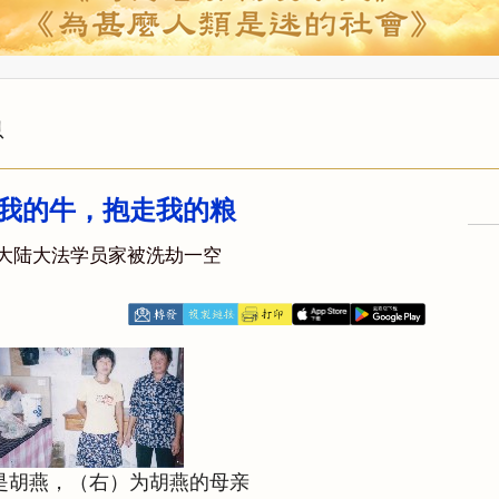
息
我的牛，抱走我的粮
大陆大法学员家被洗劫一空
是胡燕，（右）为胡燕的母亲