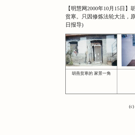
【明慧网2000年10月15
贫寒。只因修炼法轮大法，原本
日报导)
胡燕贫寒的 家景一角
(c