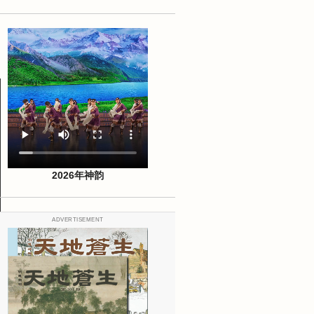
2026年神韵
ADVERTISEMENT