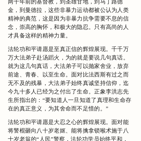
两千年前的基督教，到圣雄甘地，到马丁路德
金，到曼德拉，这些非暴力运动都被公认为人类
精神的典范，这是因为非暴力抗争需要不息的信
念，崇高的胸怀，和极大的隐忍。只有高尚的人
才具备这样的精神力量。
法轮功和平请愿是至真正信的辉煌展现。千千万
万大法弟子赴汤蹈火，为的就是要说几句真话。
就为这几句真话，大法弟子可以抛家舍业，放弃
前途、青春、以至生命。面对比法西斯有过之而
无不及的残暴，大法弟子始终真诚坚持信仰，迄
今九十多人已经为之付出了生命。正象李洪志先
生所指出的：“要知道人一旦知道了真理和生命存
在的真正意义，为其舍命而不足惜的。”
法轮功和平请愿是大忍之心的辉煌展现。面对能
将警棍砸向八十岁老妪、能将擒拿锁喉术施于八
十岁老翁的“人民”警察，法轮功学员始终平和，