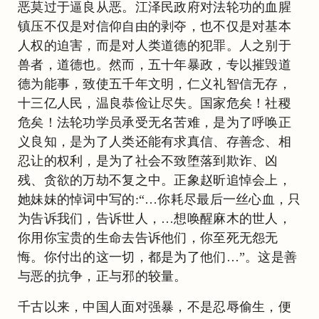
恶莫过于逼良从恶。江泽民政府对法轮功的血腥
镇压不仅是对信仰自由的剥夺，也不仅是对基本
人权的迫害，而是对人类道德的犯罪。人之别于
兽者，道德也。然而，五十年暴政，专以摧毁道
德为能事，致使五千年文明，仁义礼智信无存，
十三亿人民，温良恭俭让尽失。国家危矣！社稷
危矣！法轮功学员承受无名苦难，是为了呼唤正
义良知，是为了人类还能有求真信、存善念、相
忍让的权利，是为了社会不致堕落到欺诈、凶
残、贪欲的万劫不复之中。正象赵昕追悼会上，
她妹妹的悼词中写的:“…你耗尽最后一丝心血，只
为告诉我们，告诉世人，…想唤醒麻木的世人，
你用你宝贵的生命去告诉他们，你至死无怨无
悔。你付出的这一切，都是为了他们…”。这是善
与恶的抗争，正与邪的较量。
千古以来，中国人面对强暴，不是忍辱偷生，便