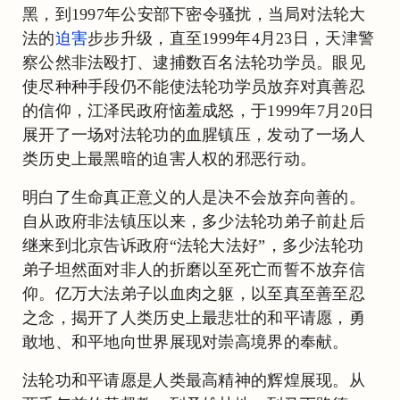
黑，到1997年公安部下密令骚扰，当局对法轮大
法的
迫害
步步升级，直至1999年4月23日，天津警
察公然非法殴打、逮捕数百名法轮功学员。眼见
使尽种种手段仍不能使法轮功学员放弃对真善忍
的信仰，江泽民政府恼羞成怒，于1999年7月20日
展开了一场对法轮功的血腥镇压，发动了一场人
类历史上最黑暗的迫害人权的邪恶行动。
明白了生命真正意义的人是决不会放弃向善的。
自从政府非法镇压以来，多少法轮功弟子前赴后
继来到北京告诉政府“法轮大法好”，多少法轮功
弟子坦然面对非人的折磨以至死亡而誓不放弃信
仰。亿万大法弟子以血肉之躯，以至真至善至忍
之念，揭开了人类历史上最悲壮的和平请愿，勇
敢地、和平地向世界展现对崇高境界的奉献。
法轮功和平请愿是人类最高精神的辉煌展现。从