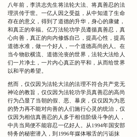
八年前，李洪志先生将法轮大法、将真善忍的法
理洪传于世。一亿人因之受益，从中知道了生命
存在的意义，得到了道德的升华，身心的康健，
和真正的幸福。亿万法轮功学员遵循真善忍，真
心向善，真正的向内修炼自己，提高心性，提高
道德水准，做一个好人，一个道德高尚的人。在
当今物欲横流、道德沦丧的世界，法轮大法给人
们一片净土，一片内心真正的平和，从而给世界
以和平的希望。
然而，仅仅因为法轮大法的法理不符合共产党无
神论的教旨，仅仅因为法轮功学员真善忍的高尚
行为凸显了当朝的假、恶、暴戾，仅仅因为为恶
的势力再不能对向善的人们施行心灵的统治，仅
仅因为相信真善忍的人多于相信阶级斗争的人，
中共当局便不能容忍一亿好人。从1994年国安部
特务的秘密潜入，到1996年媒体喉舌的污诟抹