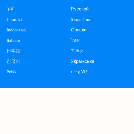
हिन्दी
Русский
Hrvatski
Slovenčina
Indonesian
Српски
Italiano
ไทย
日本語
Türkçe
한국어
Українська
Polski
tiếng Việt