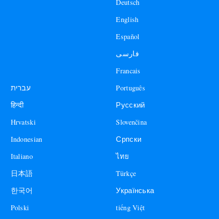
Deutsch
English
Español
فارسی
Francais
עברית
Português
हिन्दी
Русский
Hrvatski
Slovenčina
Indonesian
Српски
Italiano
ไทย
日本語
Türkçe
한국어
Українська
Polski
tiếng Việt