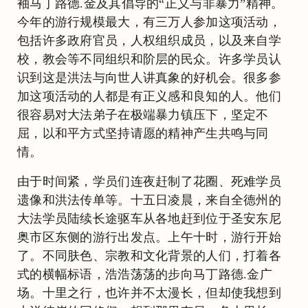
袖马丁路德.金及其倡导的“正义与非暴力”精神。
今年的游行规模最大，有三万人参加这项活动，
包括许多政府官员，人权组织成员，以及来自学
校，教会等不同组织和阶层的民众。许多学员认
识到这是洪法与向世人讲真象的好机会。很多参
加这项活动的人都是有正义感和良知的人。他们
很容易对大法弟子在极端暴力镇压下，坚定不
屈，以和平方式坚持请愿的精神产生共鸣与同
情。
由于时间紧，学员们连夜赶制了花圈、死难学员
遗像和洪法传单等。十五日凌晨，来自全德州的
大法学员陆续长途驱车从各地赶到位于圣安东尼
奥市区东侧的游行出发点。上午十时，游行开始
了。不同肤色、宗教和文化背景的人们，打着各
式的横幅标语，浩浩荡荡的步向马丁路德.金广
场。十里之行，也许并不太漫长，但却使我想到