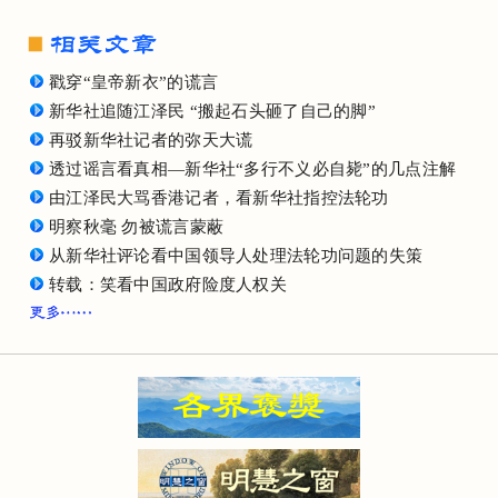
戳穿“皇帝新衣”的谎言
新华社追随江泽民 “搬起石头砸了自己的脚”
再驳新华社记者的弥天大谎
透过谣言看真相—新华社“多行不义必自毙”的几点注解
由江泽民大骂香港记者，看新华社指控法轮功
明察秋毫 勿被谎言蒙蔽
从新华社评论看中国领导人处理法轮功问题的失策
转载：笑看中国政府险度人权关