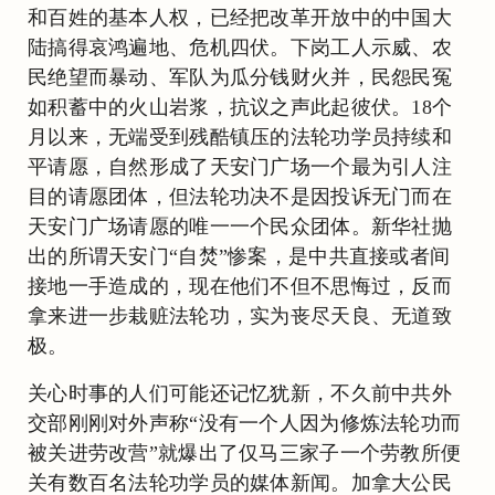
和百姓的基本人权，已经把改革开放中的中国大
陆搞得哀鸿遍地、危机四伏。下岗工人示威、农
民绝望而暴动、军队为瓜分钱财火并，民怨民冤
如积蓄中的火山岩浆，抗议之声此起彼伏。18个
月以来，无端受到残酷镇压的法轮功学员持续和
平请愿，自然形成了天安门广场一个最为引人注
目的请愿团体，但法轮功决不是因投诉无门而在
天安门广场请愿的唯一一个民众团体。新华社抛
出的所谓天安门“自焚”惨案，是中共直接或者间
接地一手造成的，现在他们不但不思悔过，反而
拿来进一步栽赃法轮功，实为丧尽天良、无道致
极。
关心时事的人们可能还记忆犹新，不久前中共外
交部刚刚对外声称“没有一个人因为修炼法轮功而
被关进劳改营”就爆出了仅马三家子一个劳教所便
关有数百名法轮功学员的媒体新闻。加拿大公民