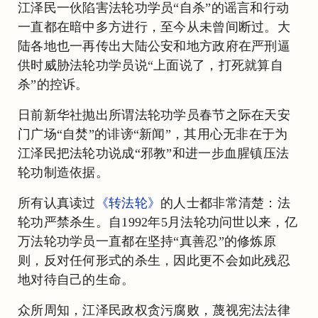
江泽民一伙陷害法轮功学员“自杀”的谣言和行动
一直都在暗中多方进行，至今从未曾间断过。大
陆各地也一再传出大陆公安和地方政府在严刑逼
供时威胁法轮功学员说“上面说了，打死就算自
杀”的控诉。
日前新华社抛出所谓法轮功学员春节之际在天安
门广场“自焚”的诽谤“新闻”，其用心无非在于为
江泽民把法轮功说成“邪教”和进一步血腥镇压法
轮功制造依据。
所有认真读过
《转法轮》
的人士都非常清楚：法
轮功严禁杀生。自1992年5月法轮功问世以来，亿
万法轮功学员一直都在坚持“真善忍”的修炼原
则，反对任何形式的杀生，因此更不会如此残忍
地对待自己的生命。
众所周知，江泽民政权贪污腐败，蔑视宪法法律