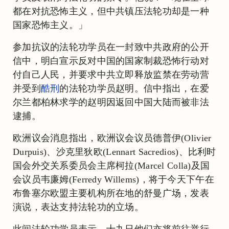
都在对抗恐怖主义，但中共镇压法轮功却是一种
国家恐怖主义。」
参加抗议的法轮功学员在一封致中共政府的公开
信中，明白宣示反对中国的国家制裁恐怖行动对
付自己人民，并要求中共立即释放监禁在劳动营
并受到
酷刑
的法轮功学员赵明。信中指出，在爱
尔兰都柏林求学的赵明因返回中国大陆而被非法
逮捕。
欧洲议会消息指出，欧洲议会议员德普伊(Olivier
Durpuis)、沙克里狄欧(Lennart Sacredios)、比利时
国会外交关系委员会主席柯拉(Marcel Colla)及国
会议员韦廉姆(Ferredy Willems)，将于今天下午在
布鲁塞尔欧盟主要机构所在地的舒曼广场，发表
演说，表达支持法轮功的立场。
此间法轮功学员表示，十九日他们亦将前往举行