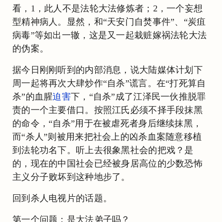
看，1，此人不是法轮大法修炼者；2，一个妄想
型精神病人。显然，和“天安门自焚事件”、“炭疽
病毒”等如出一辙，这是又一起栽赃嫁祸法轮大法
的伪案。
据今日刚刚听到的内部消息，说大陆媒体计划下
周一起将再次大肆炒作“自杀”谎言。在“打死算自
杀”的血腥
迫害
下，“自杀”成了江泽民一伙推脱罪
责的一个主要借口。按照江氏必须不择手段抹黑
的命令，“自杀”用于在被虐死者身后继续抹黑，
而“杀人”则被用来把社会上的凶杀血案随意移植
到法轮功名下。听上去很象黑社会的把戏？是
的，现在的中国社会已经被身居高位的少数恐怖
主义分子败坏到这种地步了。
回到杀人电视片的话题。
第一个问题：是大法弟子吗？