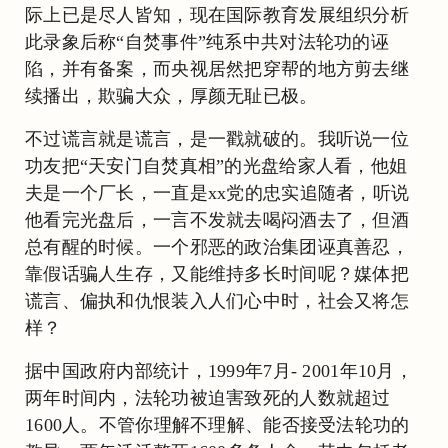
际上已是尽人皆知，现在国际教育发展组织分析
此录象后称“自焚事件”纯系中共对法轮功的诬
陷，并有备案，而央视居然把穿帮的地方剪去继
续播出，欺骗大众，厚颜无耻已极。
不过谎言就是谎言，是一戳就破的。我听说一位
功友把“天安门自焚真相”的光盘给家人看，他姐
夫是一个厂长，一直是xx党的忠实追随者，听说
他看完光盘后，一言不发就去喝闷酒去了，但酒
总有醒的时候。一个邪恶的政治集团诬真善忍，
靠假话骗人生存，又能维持多长时间呢？媒体把
谎言、偏执和仇恨装入人们心中时，社会又将怎
样？
据中国政府内部统计，1999年7月- 2001年10月，
两年时间内，法轮功被迫害致死的人数就超过
1600人。不管你理解不理解、能否接受法轮功的