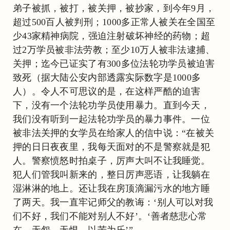
弟子被抓，被打，被关押，被抄家，到今年9月，
超过500百人被判刑；1000多正常人被关在全国至
少43家精神病院，强迫注射破坏神经的药物；超
过2万学员被非法劳教；至少10万人被非法逮捕、
关押；迄今已证实了有300多位法轮功学员被迫害
致死（据大陆公安内部透露实际数字是1000多
人）。令人不可思议的是，在这样严酷的迫害
下，没有一个法轮功学员使用暴力。直到今天，
我们没有听到一起法轮功学员的暴力事件。一位
被非法关押的女学员在给家人的信中说：“在被关
押的日日夜夜里，我每天面对的不是警察就是犯
人。警察愤怒时拍桌子，厉声大叫不让我睡觉。
犯人们管我叫新来的，整日厉声恶语，让我躺在
湿淋淋的地上。还让我在房顶滴漏污水的地方睡
了两天。我一直牢记师父的教诲：‘别人可以对我
们不好，我们不能对别人不好’。‘善者慈悲心常
在，无怨、无恨、以苦为乐’” 。