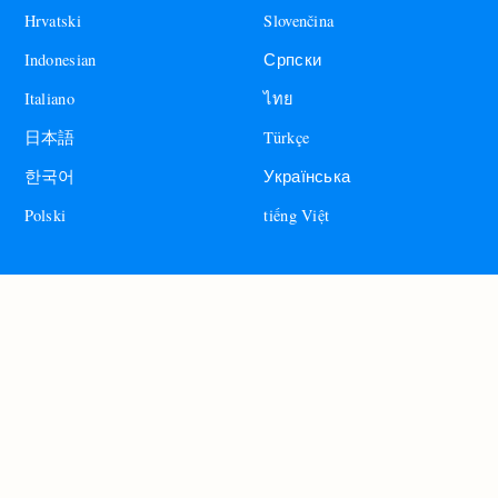
Hrvatski
Slovenčina
Indonesian
Српски
Italiano
ไทย
日本語
Türkçe
한국어
Українська
Polski
tiếng Việt