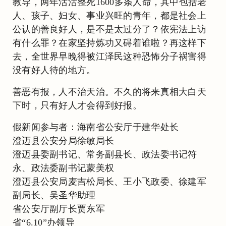
教导，两年活活整死1600多条人命，其中包括老
人、孩子、妇女、事业兴旺的青年，都是社会上
公认的善良好人，是不是太过分了？依宪法上访
有什么罪？在家坚持炼功又碍着谁啦？再这样下
去，全世界早晚得被江泽民这种恐怖分子祸害得
没有好人待的地方。
善恶有报，人不治天治。不久的将来真相大白天
下时，只有好人才会得到好报。
假新闻参与者：海南省公安厅于建华处长
澄迈县公安分局徐敏局长
澄迈县委副书记、常务副县长、政法委书记符
永、政法委副书记蒙美权
澄迈县公安局麦吉松局长、王小飞政委、徐建军
副局长、吴圣华助理
省公安厅副厅长贾东军
省“6.10”办领导