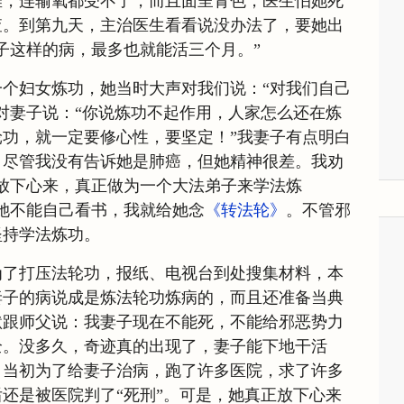
难，连输氧都受不了，而且面呈青色，医生怕她死
查。到第九天，主治医生看看说没办法了，要她出
子这样的病，最多也就能活三个月。”
个妇女炼功，她当时大声对我们说：“对我们自己
对妻子说：“你说炼功不起作用，人家怎么还在炼
功，就一定要修心性，要坚定！”我妻子有点明白
。尽管我没有告诉她是肺癌，但她精神很差。我劝
放下心来，真正做为一个大法弟子来学法炼
她不能自己看书，我就给她念
《转法轮》
。不管邪
坚持学法炼功。
为了打压法轮功，报纸、电视台到处搜集材料，本
妻子的病说成是炼法轮功炼病的，而且还准备当典
默跟师父说：我妻子现在不能死，不能给邪恶势力
全。没多久，奇迹真的出现了，妻子能下地干活
。当初为了给妻子治病，跑了许多医院，求了许多
还是被医院判了“死刑”。可是，她真正放下心来