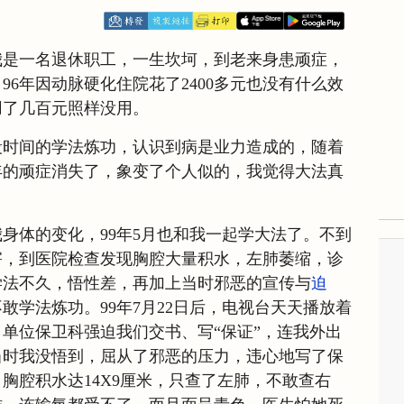
日】我是一名退休职工，一生坎坷，到老来身患顽症，
96年因动脉硬化住院花了2400多元也没有什么效
用了几百元照样没用。
段时间的学法炼功，认识到病是业力造成的，随着
年的顽症消失了，象变了个人似的，我觉得大法真
身体的变化，99年5月也和我一起学大法了。不到
害，到医院检查发现胸腔大量积水，左肺萎缩，诊
学法不久，悟性差，再加上当时邪恶的宣传与
迫
敢学法炼功。99年7月22日后，电视台天天播放着
单位保卫科强迫我们交书、写“保证”，连我外出
当时我没悟到，屈从了邪恶的压力，违心地写了保
胸腔积水达14X9厘米，只查了左肺，不敢查右