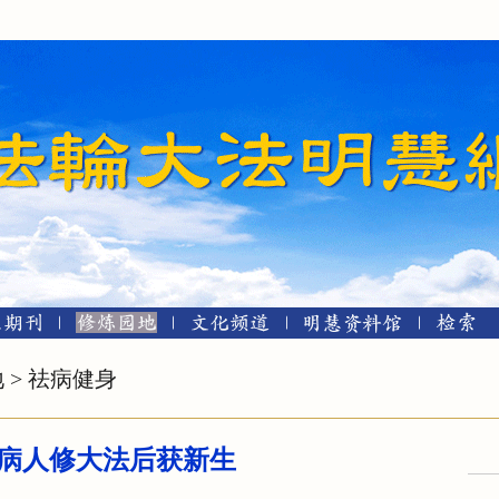
地
>
祛病健身
病人修大法后获新生