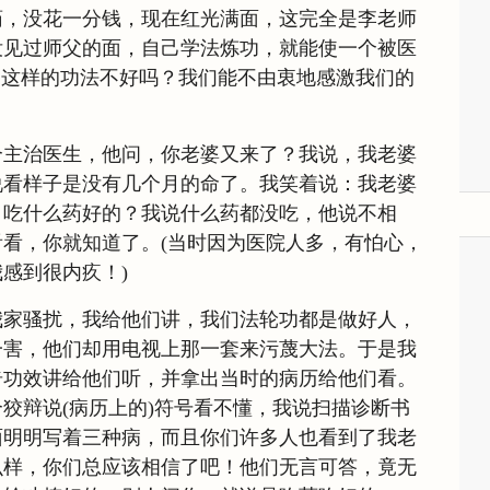
药，没花一分钱，现在红光满面，这完全是李老师
没见过师父的面，自己学法炼功，就能使一个被医
，这样的功法不好吗？我们能不由衷地感激我们的
个主治医生，他问，你老婆又来了？我说，我老婆
说看样子是没有几个月的命了。我笑着说：我老婆
？吃什么药好的？我说什么药都没吃，他说不相
看，你就知道了。(当时因为医院人多，有怕心，
感到很内疚！)
我家骚扰，我给他们讲，我们法轮功都是做好人，
一害，他们却用电视上那一套来污蔑大法。于是我
奇功效讲给他们听，并拿出当时的病历给他们看。
狡辩说(病历上的)符号看不懂，我说扫描诊断书
面明明写着三种病，而且你们许多人也看到了我老
么样，你们总应该相信了吧！他们无言可答，竟无