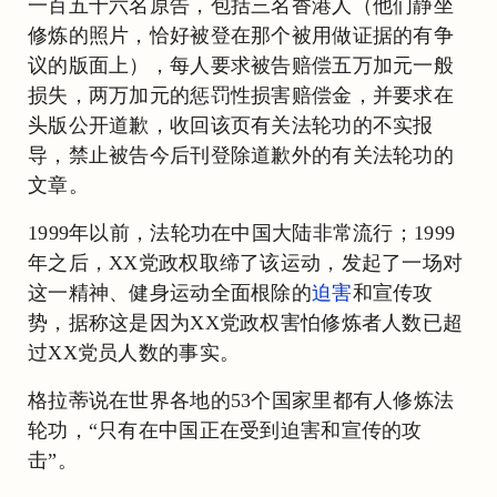
一百五十六名原告，包括三名香港人（他们静坐
修炼的照片，恰好被登在那个被用做证据的有争
议的版面上），每人要求被告赔偿五万加元一般
损失，两万加元的惩罚性损害赔偿金，并要求在
头版公开道歉，收回该页有关法轮功的不实报
导，禁止被告今后刊登除道歉外的有关法轮功的
文章。
1999年以前，法轮功在中国大陆非常流行；1999
年之后，XX党政权取缔了该运动，发起了一场对
这一精神、健身运动全面根除的
迫害
和宣传攻
势，据称这是因为XX党政权害怕修炼者人数已超
过XX党员人数的事实。
格拉蒂说在世界各地的53个国家里都有人修炼法
轮功，“只有在中国正在受到迫害和宣传的攻
击”。