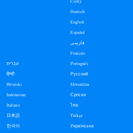
Česky
Deutsch
English
Español
فارسی
Francais
עברית
Português
हिन्दी
Русский
Hrvatski
Slovenčina
Indonesian
Српски
Italiano
ไทย
日本語
Türkçe
한국어
Українська