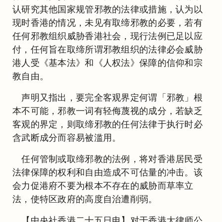
认研究其他国家规管邪教的法律或措施，认为以
现时香港的情况，未见有取缔邪教的必要，若有
任何邪教组织威胁香港社会，现行法例已足以应
付，任何旨在取缔所谓邪教组织的法律必会威胁
港人受《基本法》和《人权法》保障的信仰和宗
教自由。
声明又指出，要完全客观界定何谓「邪教」根
本不可能，邪教一词有轻侮蔑视的成分，若缺乏
客观的界定，则取缔邪教的任何法律于执行时必
含武断成分而容易被滥用。
任何管制或取缔邪教的法例，将对香港居民受
法律保障的权利和自由造成不可估量的冲击。该
会力促港府不要为根本不存在的威胁而草率立
法，使特区政府的高度自治遭削弱。
【中央社香港二十五日电】对于香港大律师公