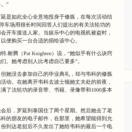
。”
罗延是如此全心全意地投身于修炼，在每次活动结
的停车场用很长时间回答人们提出的有关法轮功的
都会开车接送人家。当娱乐中心的电视机被盗时，
，以便购买一台合适的捐给该中心。
耐腾（Pat Knighten）说，“她似乎有什么诀窍
们。她考虑别人比考虑自己要多”。
业，但她没去参加自己的毕业典礼，却与韦科的修炼
的活动。在她离开韦科去波士顿她丈夫处的前夜，
满了法轮功的录音带、书籍、录像带和1000多本
法会后，罗延到泰国住了两个星期。然后她去了老
韦科的朋友的电子邮件，在那里，她希望能得到允
月份到达老挝后不久发出了她给韦科的最后一个电