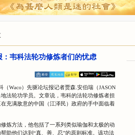
道
报：韦科法轮功修炼者们的忧虑
韦科（Waco）先驱论坛报记者贾森.安伯瑞（JASON
介绍当地法轮功学员。文章说，韦科的法轮功修炼者担
正在充满敌意的中国（江泽民）政府的手中面临着
的修炼方法，他包括了一系列类似瑜伽和太极的动
帮助他们达到“真、善、忍”的原则标准。该功法