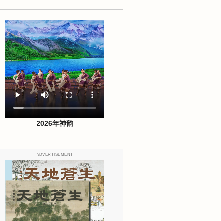
2026年神韵
ADVERTISEMENT