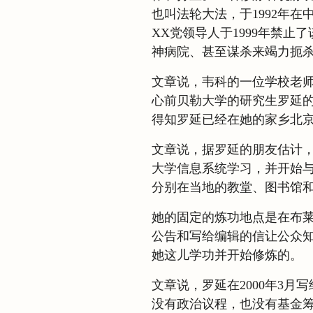
也叫法轮大法，于1992年
XX党领导人于1999年禁
神病院、甚至谋杀来竭力扼
文章说，韦科的一位学校老师玛丽
心前贝勒大学的研究生罗延
得知罗延已经在她的家乡北
文章说，据罗延的朋友估计，
大学信息系统学习，并开始
分别在当地的教堂、图书馆和
她的固定的炼功地点是在布莱索-米
公告和写给编辑的信让公众知
她这儿学功并开始修炼的。
文章说，罗延在2000年3
没有政治议程，也没有基金