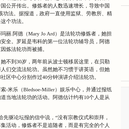
在中国公开传出。修炼者的人数迅速增长，导致中国
止了该功法。据报道，政府一直使用监狱、劳教所、精
杀这个功法。
.阿德（Mary Jo Ard）是法轮功修炼者，她担
的安全。罗延是韦科的第一位法轮功辅导员，阿德
京因炼法轮功而被捕。
她不到30岁，两年前从波士顿移居这里，在贝勒
与人们交流法轮功。虽然她不习惯于讲英语，但她
社区中心分别作过40分钟演讲介绍法轮功。
乐（Bledsoe-Miller）娱乐中心，并通过报纸
道当地法轮功的活动。阿德估计约有10个人是从
月写给先驱论坛报的信中说，“没有宗教仪式和崇拜，
筹集活动，修炼者不是追随者，而是有完全的个人