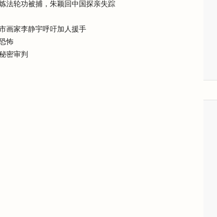
炼法轮功被捕，朱颖回中国探亲失踪
市画家李静宇呼吁加人援手
恐怖
秘密审判