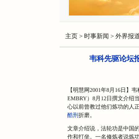
主页
>
时事新闻
>
外界报
韦科先驱论坛
【明慧网2001年8月16日】
EMBRY）8月12日撰文
心以前曾教过他们炼功的人
酷刑
折磨。
文章介绍说，法轮功是中国
作和打坐。一名修炼者说炼功