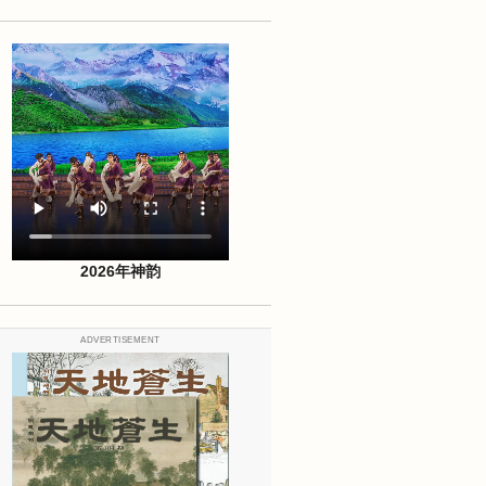
2026年神韵
ADVERTISEMENT