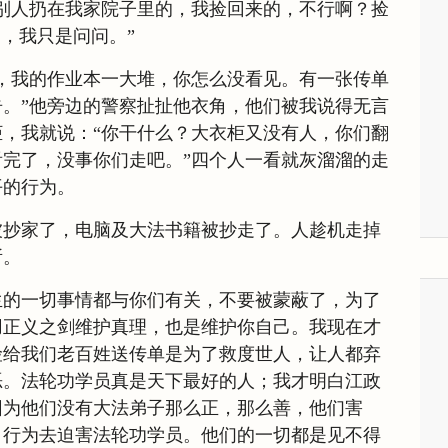
别人扔在我家院子里的，我捡回来的，不行啊？捡
是，我只是问问。”
，我的作业本一大堆，你怎么没看见。有一张传单
。”他旁边的警察扯扯他衣角，他们被我说得无言
，我就说：“你干什么？大衣柜又没有人，你们翻
完了，没事你们走吧。”四个人一看就灰溜溜的走
平的行为。
被抄家了，电脑及大法书籍被抄走了。人趁机走掉
所。
生的一切事情都与你们有关，不要被蒙蔽了，为了
用正义之剑维护真理，也是维护你自己。我现在才
险给我们老百姓送传单是为了救度世人，让人都弃
恶。法轮功学员真是天下最好的人；我才明白江政
因为他们没有大法弟子那么正，那么善，他们害
、行为去迫害法轮功学员。他们的一切都是见不得