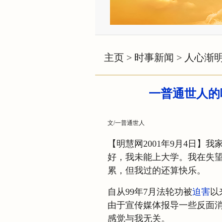
主页
>
时事新闻
>
人心渐
一普通世人的
文/一普通世人
【明慧网2001年9月4日】
好，我未能上大学。我在失
累，但我过的还算快乐。
自从99年7月法轮功被
迫害
以
由于宣传媒体报导一些反面
感觉与我无关。