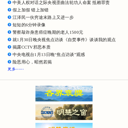
中美人权对话之际央视歪曲法轮功人命案 抵赖罪责
假上加假 错上加错
江泽民一伙穷途末路上又进一步
短短的6分钟录像
警察敲诈身患癌症晚期的老人1500元
就1月30日晚央视焦点访谈《自焚事件》谈谈我的观点
揭露CCTV邪恶本质
中央电视台1月13日晚“焦点访谈”观感
险恶用心，昭然若揭