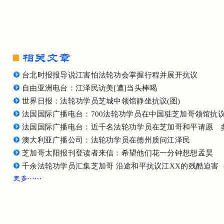
台北时报报导说江害怕法轮功会掌握行程并展开抗议
自由亚洲电台：江泽民访美[遭]当头棒喝
世界日报：法轮功学员芝城中领馆静坐抗议(图)
法国国际广播电台：700法轮功学员在中国驻芝加哥领馆抗
法国国际广播电台：近千名法轮功学员在芝加哥和平请愿 
澳大利亚广播公司：法轮功学员在德州质问江泽民
芝加哥太阳报刊登读者来信：希望他们花一分钟想想孟昊
千余法轮功学员汇集芝加哥 沿途和平抗议江XX的残酷迫害