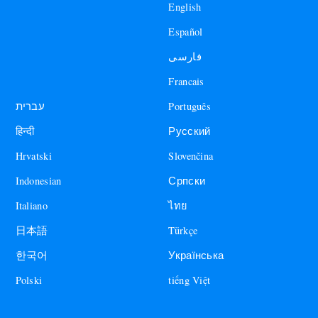
English
Español
فارسی
Francais
עברית
Português
हिन्दी
Русский
Hrvatski
Slovenčina
Indonesian
Српски
Italiano
ไทย
日本語
Türkçe
한국어
Українська
Polski
tiếng Việt