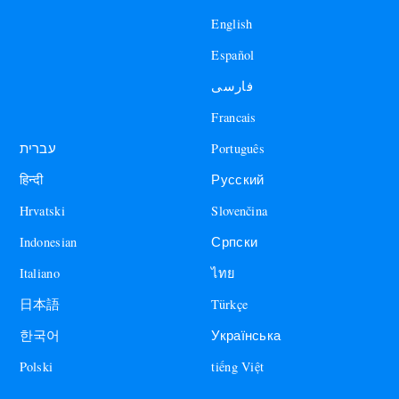
English
Español
فارسی
Francais
עברית
Português
हिन्दी
Русский
Hrvatski
Slovenčina
Indonesian
Српски
Italiano
ไทย
日本語
Türkçe
한국어
Українська
Polski
tiếng Việt