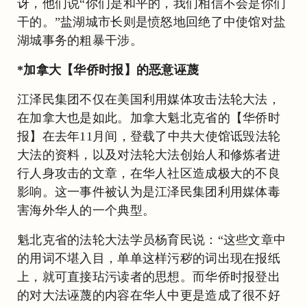
讶，他们说“你们是和平的，我们相信不会是你们
干的。”盐湖城市长则是愤怒地回绝了中使馆对盐
湖城事务的粗暴干涉。
*加拿大【华侨时报】的恶意诬蔑
江泽民集团不仅在美国利用媒体攻击法轮大法，
在加拿大也是如此。加拿大魁北克省的【华侨时
报】在去年11月间，登载了中共大使馆诋毁法轮
大法的资料，以及对法轮大法创始人和修炼者进
行人身攻击的文章，在华人社区造成极大的不良
影响。这一事件被认为是江泽民集团利用媒体毒
害海外华人的一个典型。
魁北克省的法轮大法学员杨育民说：“这些文章中
的用词不堪入目，单单这样污秽的词出现在报纸
上，就可直接玷污读者的思想。而华侨时报登出
的对大法诬蔑的内容在华人中更是造成了很不好