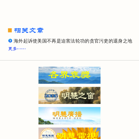
海外起诉使美国不再是迫害法轮功的贪官污吏的退身之地