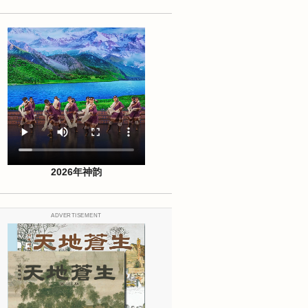
2026年神韵
ADVERTISEMENT