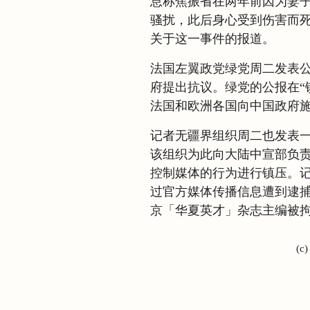
息称焦振省在两年前因为妻
骚扰，此后身心受到伤害而
关于这一事件的报道。
法国左翼政党绿党周二发表
府提出抗议。绿党的公报在“
法国和欧洲各国向中国政府
记者无疆界组织周二也发表
该组织为此向大陆中宣部负
控制媒体的行为进行镇压。
过官方媒体传播信息遭到逮
京「华夏英才」杂志主编被
(c