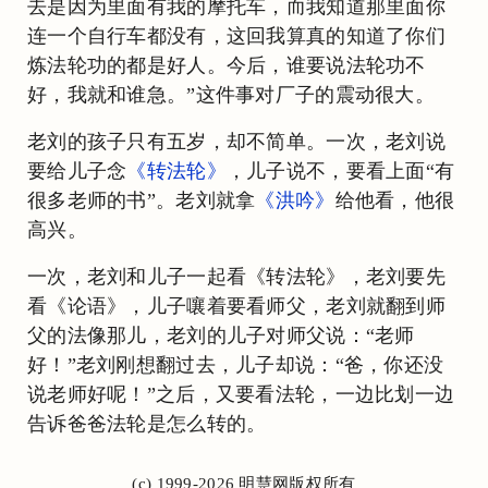
去是因为里面有我的摩托车，而我知道那里面你
连一个自行车都没有，这回我算真的知道了你们
炼法轮功的都是好人。今后，谁要说法轮功不
好，我就和谁急。”这件事对厂子的震动很大。
老刘的孩子只有五岁，却不简单。一次，老刘说
要给儿子念
《转法轮》
，儿子说不，要看上面“有
很多老师的书”。老刘就拿
《洪吟》
给他看，他很
高兴。
一次，老刘和儿子一起看《转法轮》，老刘要先
看《论语》，儿子嚷着要看师父，老刘就翻到师
父的法像那儿，老刘的儿子对师父说：“老师
好！”老刘刚想翻过去，儿子却说：“爸，你还没
说老师好呢！”之后，又要看法轮，一边比划一边
告诉爸爸法轮是怎么转的。
(c) 1999-2026 明慧网版权所有