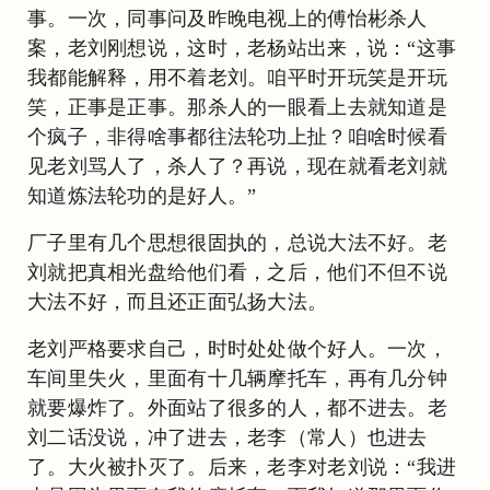
事。一次，同事问及昨晚电视上的傅怡彬杀人
案，老刘刚想说，这时，老杨站出来，说：“这事
我都能解释，用不着老刘。咱平时开玩笑是开玩
笑，正事是正事。那杀人的一眼看上去就知道是
个疯子，非得啥事都往法轮功上扯？咱啥时候看
见老刘骂人了，杀人了？再说，现在就看老刘就
知道炼法轮功的是好人。”
厂子里有几个思想很固执的，总说大法不好。老
刘就把真相光盘给他们看，之后，他们不但不说
大法不好，而且还正面弘扬大法。
老刘严格要求自己，时时处处做个好人。一次，
车间里失火，里面有十几辆摩托车，再有几分钟
就要爆炸了。外面站了很多的人，都不进去。老
刘二话没说，冲了进去，老李（常人）也进去
了。大火被扑灭了。后来，老李对老刘说：“我进