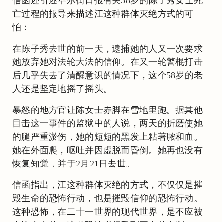
信函还引述华尔街日报有关58岁的陈子秀女士死
亡过程的报导来描述江这种群体灭绝方式的可
怕：
在陈子秀去世的前一天，逮捕她的人又一次要求
她放弃她对法轮大法的信仰。在又一轮警棍打击
后几乎失去了清醒意识的情况下，这个58岁的老
人还是坚定地摇了摇头。
暴怒的地方官让陈女士赤脚在雪地里跑。据其他
目击这一事件的监狱中的人说，两天的折磨使她
的腿严重淤伤，她的短短的黑发上粘著脓和血。
她在外面爬，呕吐并因虚脱而昏倒。她再也没有
恢复知觉，并于2月21日去世。
信函指出，江这种群体灭绝的方式，不仅仅是摧
毁生命的恐怖行动，也是摧毁信仰的恐怖行动。
这种恐怖，在二十一世界的现代世界，是不应被