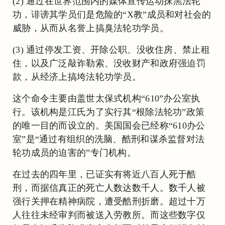
(2) 通过在世界范围内的媒体宣传运动抹黑法轮
功，诽谤其学员们是危险的“X教”成员和对社会的
威胁，从而从名誉上搞臭法轮功学员。
(3) 通过停发工资、开除公职、没收住房、禁止租
住，以及广泛敲诈勒索、没收财产和政府强迫罚
款，从经济上搞垮法轮功学员。
这个命令主要由盖世太保式机构“610”办公室执
行。该机构是江氏为了实行其“根除法轮功”政策
的唯一目的而设立的。美国国会已经称“610办公
室”是“通过有组织的洗脑、酷刑和谋杀监督对法
轮功成员的迫害的”专门机构。
在过去的四年里，已证实有将近八百人死于酷
刑，而据信真正的死亡人数达数千人。数千人被
强行关押在精神病院，遭受酷刑折磨。超过十万
人往往未经审判而被送入劳教所。而这些数字仅