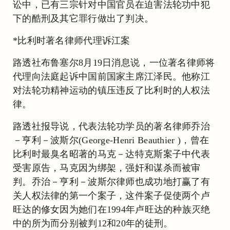
讼中，已有三宗针对中国官员在迫害法轮功中犯
下的酷刑及其它罪行做出了判决。
*比利时著名律师代理诉江案
路透社布鲁塞尔8月19日消息说，一位著名律师将
代理向法庭起诉中国前国家主席江泽民。他称江
对法轮功精神运动的镇压违反了比利时的人权法
律。
路透社报导说，代表法轮功学员的著名律师乔治
－亨利－波斯尔(George-Henri Beauthier )，曾在
比利时最臭名昭著的马克－达特克斯案子中代表
受害原告，马克因为绑架，强奸和谋杀而被审
判。乔治－亨利－波斯尔律师也成功地打赢了有
关人权法律的第一个案子，这件案子促使两个卢
旺达的修女因为她们在1994年卢旺达的种族灭绝
中的所为而分别被判12和20年的徒刑。