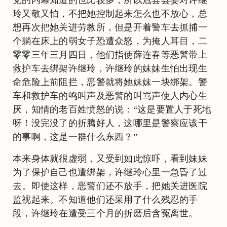
玲又敬又怕，不把她控制起来怎么也不放心，总
想再次把她关进劳教所，但是开着警车去抓捕一
个躺在床上的弱女子恐遭众怒，为掩人耳目，二
零零三年三月四日，他们指使薛连春等恶警带上
救护车去绑架许继玲，许继玲的妹妹生怕出现生
命危险上前阻拦，恶警就将她妹妹一块绑架。警
车和救护车的鸣叫声及恶警的叫骂声使人内心生
厌，知情的老百姓愤怒的说：“这是要置人于死地
呀！没完没了的折腾好人，这哪里是警察应该干
的事啊，这是一群什么东西？”
本来身体就很虚弱，又受到如此惊吓，看到妹妹
为了保护自己也遭绑架，许继玲心里一急昏了过
去。即使这样，恶警们还不放手，把她关进医院
监视起来。不知道他们还采用了什么残忍的手
段，许继玲在遭受三个月的折磨后含冤离世。