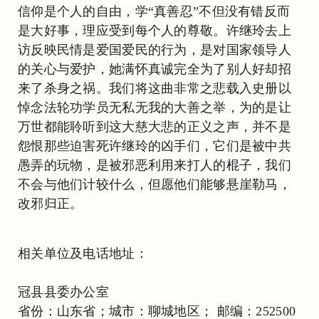
信仰是个人的自由，学“真善忍”不但没有错反而
是大好事，理应受到每个人的尊敬。许继玲去上
访反映民情是爱国爱民的行为，是对国家领导人
的关心与爱护，她满怀真诚完全为了别人好却招
来了杀身之祸。我们将这曲非常之悲载入史册以
悼念法轮功学员无私无我的大善之举，为的是让
万世都能聆听到这大慈大悲的正义之声，并不是
怨恨那些迫害死许继玲的凶手们，它们是被中共
愚弄的玩物，是被邪恶利用来打人的棍子，我们
不会与他们计较什么，但愿他们能够悬崖勒马，
改邪归正。
相关单位及电话地址：
冠县县委办公室
省份：山东省；城市：聊城地区； 邮编：252500