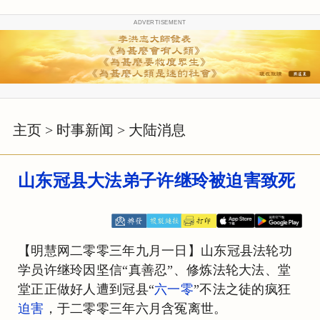
ADVERTISEMENT
主页
>
时事新闻
>
大陆消息
山东冠县大法弟子许继玲被迫害致死
【明慧网二零零三年九月一日】山东冠县法轮功
学员许继玲因坚信“真善忍”、修炼法轮大法、堂
堂正正做好人遭到冠县“
六一零
”不法之徒的疯狂
迫害
，于二零零三年六月含冤离世。