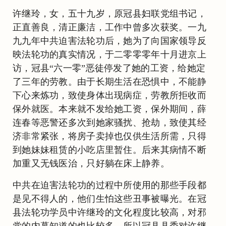
许继玲，女，五十九岁，原冠县妇联党组书记，
正直善良，清正廉洁，工作中曾多次获奖。一九
九九年中共迫害法轮功后，她为了向国家领导反
映法轮功的真实情况，于二零零零年十月进京上
访，冠县“六一零”恶徒停发了她的工资，给她定
了三年的劳教。由于长期生活在恐惧中，不能静
下心来炼功，致使身体出现病症，劳教所拒收而
保外就医。本来就不发给她工资，保外期间，薛
连春等恶警还多次到她家骚扰、抢劫，致使其经
济非常紧张，将房子卖掉也仅供生活所需，只得
到她妹妹租赁的小吃店里暂住。后来其病情不断
加重又无钱医治，只好躺在床上静养。
中共在迫害法轮功的过程中所使用的那些手段都
是见不得人的，他们生怕这些丑事被曝光。在冠
县法轮功学员中许继玲的文化程度比较高，对邪
党的内幕知道的也比较多，所以冠县县委对许继