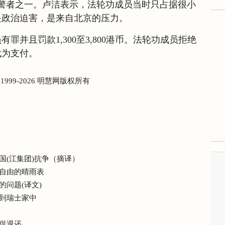
警者之一。卢洁表示，法轮功成员当时只占据很小
是政治迫害，是来自北京的压力。
罪并且罚款1,300至3,800港币。法轮功成员拒绝
代为支付。
) 1999-2026 明慧网版权所有
国(江集团)抗争（摘译）
自由的晴雨表
问题(译文)
到瑞士家中
促退还