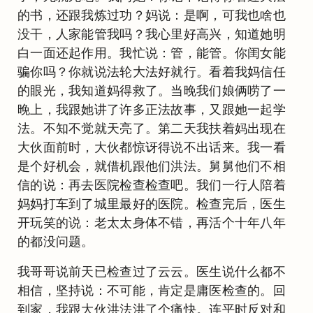
的书，还跟我炼过功？妈说：是啊，可我也啥也
没干，人家能管我吗？我心里好高兴，知道她明
白一面还起作用。我忙说：管，能管。你闺女能
骗你吗？你就说法轮大法好就行。看着我妈信任
的眼光，我知道妈得救了。当晚我们娘俩唠了一
晚上，我跟她讲了许多正法故事，又跟她一起学
法。不知不觉就天亮了。第二天我扶着妈出现在
大伙面前时，大伙都惊讶得说不出话来。我一看
是个好机会，就借机跟他们洪法。舅舅他们不相
信的说：再去医院检查检查吧。我们一行人陪着
妈妈打车到了城里最好的医院。检查完后，医生
开玩笑的说：老太太身体不错，再活个十年八年
的都没问题。
我哥哥说前天已检查过了云云。医生说什么都不
相信，坚持说：不可能，肯定是庸医检查的。回
到家，我跟大伙洪法洪了个痛快。连平时反对和