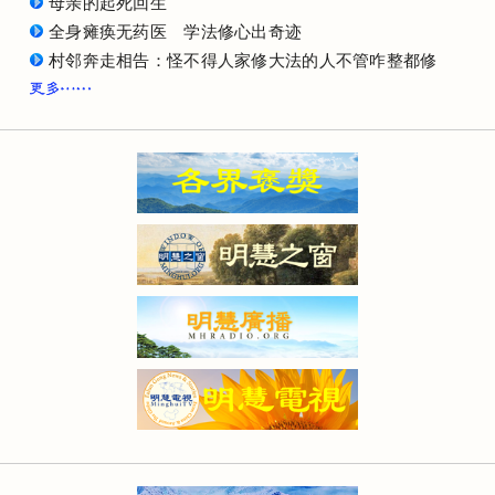
母亲的起死回生
全身瘫痪无药医 学法修心出奇迹
村邻奔走相告：怪不得人家修大法的人不管咋整都修