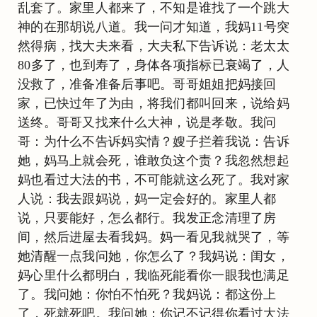
乱套了。家里人都来了，不知是谁找了一个跳大
神的在那胡说八道。我一问才知道，我妈11号突
然得病，找大夫来看，大夫私下告诉说：老太太
80多了，也到寿了，身体各项指标已衰竭了，人
没救了，准备准备后事吧。哥哥姐姐把妈接回
家，已快过年了为由，将我们都叫回来，说给妈
送终。哥哥又找来什么大神，说是孝敬。我问
哥：为什么不告诉妈实情？嫂子拦着我说：告诉
她，妈马上就会死，谁敢负这个责？我忽然想起
妈也看过大法的书，不可能就这么死了。我对家
人说：我去跟妈说，妈一定会好的。家里人都
说，只要能好，怎么都行。我发正念清理了房
间，然后进屋去看我妈。妈一看见我就哭了，等
她清醒一点我问她，你怎么了？我妈说：闺女，
妈心里什么都明白，我临死能看你一眼我也满足
了。我问她：你怕不怕死？我妈说：都这份上
了，死就死吧。我问她：你记不记得你看过大法