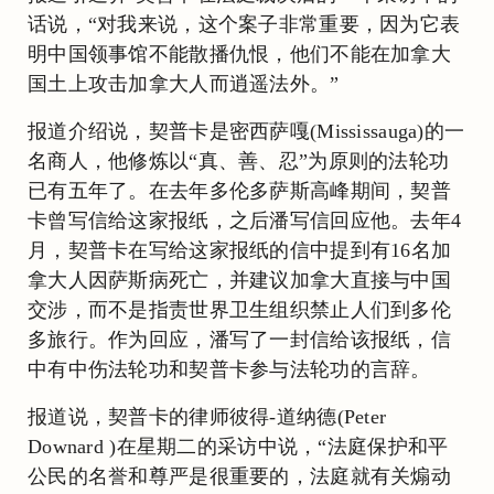
话说，“对我来说，这个案子非常重要，因为它表
明中国领事馆不能散播仇恨，他们不能在加拿大
国土上攻击加拿大人而逍遥法外。”
报道介绍说，契普卡是密西萨嘎(Mississauga)的一
名商人，他修炼以“真、善、忍”为原则的法轮功
已有五年了。在去年多伦多萨斯高峰期间，契普
卡曾写信给这家报纸，之后潘写信回应他。去年4
月，契普卡在写给这家报纸的信中提到有16名加
拿大人因萨斯病死亡，并建议加拿大直接与中国
交涉，而不是指责世界卫生组织禁止人们到多伦
多旅行。作为回应，潘写了一封信给该报纸，信
中有中伤法轮功和契普卡参与法轮功的言辞。
报道说，契普卡的律师彼得-道纳德(Peter
Downard )在星期二的采访中说，“法庭保护和平
公民的名誉和尊严是很重要的，法庭就有关煽动