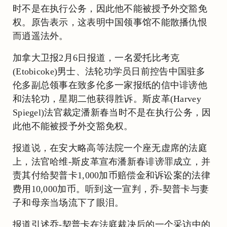
时不是在执行公务，因此他不能被授予外交豁免
权。原告表示，这表明中国领事馆不能散播仇恨
而逍遥法外。
加拿大卫报2月6日报道，一名爱托比考克
(Etobicoke)男士、法轮功学员日前控告中国驻多
伦多副总领事在致多伦多一家报纸的信中诽谤他
和法轮功，星期二他获得胜诉。斯皮革(Harvey
Spiegel)法官裁定潘新春当时不是在执行公务，因
此他不能被授予外交豁免权。
报道说，在安大略高等法院一个座无虚席的法庭
上，法官哈维-斯皮革宣布潘新春诽谤罪成立，并
责其付给契普卡1,000加币赔偿金和诉讼案的法律
费用10,000加币。听到这一宣判，乔-契普卡与妻
子和母亲当场流下了眼泪。
报道引述乔-契普卡在法庭裁决后的一个采访中的