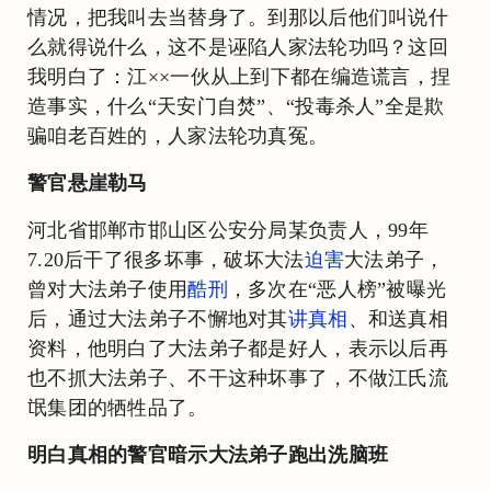
情况，把我叫去当替身了。到那以后他们叫说什
么就得说什么，这不是诬陷人家法轮功吗？这回
我明白了：江××一伙从上到下都在编造谎言，捏
造事实，什么“天安门自焚”、“投毒杀人”全是欺
骗咱老百姓的，人家法轮功真冤。
警官悬崖勒马
河北省邯郸市邯山区公安分局某负责人，99年
7.20后干了很多坏事，破坏大法
迫害
大法弟子，
曾对大法弟子使用
酷刑
，多次在“恶人榜”被曝光
后，通过大法弟子不懈地对其
讲真相
、和送真相
资料，他明白了大法弟子都是好人，表示以后再
也不抓大法弟子、不干这种坏事了，不做江氏流
氓集团的牺牲品了。
明白真相的警官暗示大法弟子跑出洗脑班