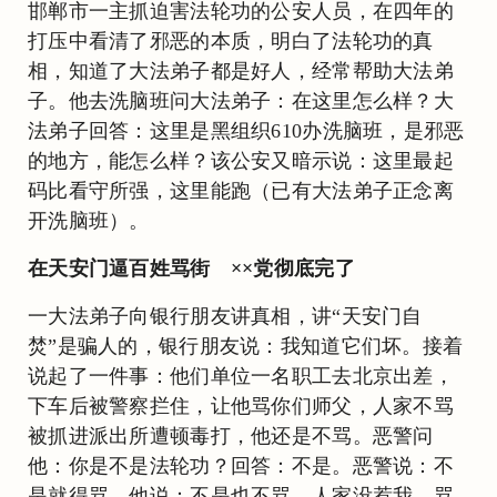
邯郸市一主抓迫害法轮功的公安人员，在四年的
打压中看清了邪恶的本质，明白了法轮功的真
相，知道了大法弟子都是好人，经常帮助大法弟
子。他去洗脑班问大法弟子：在这里怎么样？大
法弟子回答：这里是黑组织610办洗脑班，是邪恶
的地方，能怎么样？该公安又暗示说：这里最起
码比看守所强，这里能跑（已有大法弟子正念离
开洗脑班）。
在天安门逼百姓骂街 ××党彻底完了
一大法弟子向银行朋友讲真相，讲“天安门自
焚”是骗人的，银行朋友说：我知道它们坏。接着
说起了一件事：他们单位一名职工去北京出差，
下车后被警察拦住，让他骂你们师父，人家不骂
被抓进派出所遭顿毒打，他还是不骂。恶警问
他：你是不是法轮功？回答：不是。恶警说：不
是就得骂。他说：不是也不骂，人家没惹我，骂