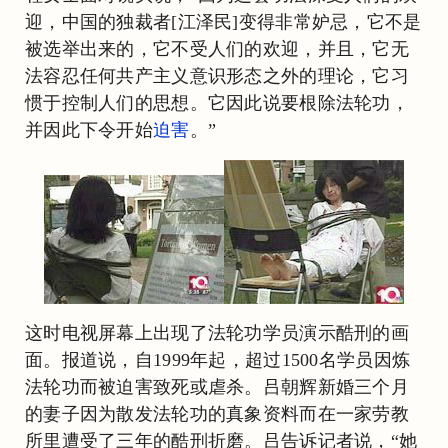
迎，中国的独裁者[江泽民]变得非常妒忌，它不是
被选举出来的，它不受人们的欢迎，并且，它无
法容忍任何共产主义意识形态之外的理论，它习
惯于控制人们的思想。它因此说要根除法轮功，
并因此下令开始
迫害
。”
这时电视屏幕上出现了法轮功学员演示酷刑的画
面。报道说，自1999年起，超过1500名学员因炼
法轮功而被迫害致死或虐杀。吕朝辉新婚三个月
的妻子因为散发法轮功的真象资料而在一家劳教
所里遭受了三年的酷刑折磨。吕告诉记者说，“她