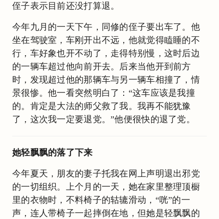
侄子表示目前还没打算退。
今年九月的一天下午，同修的侄子要出车了。他
坐在驾驶室，车刚开出不远，他就觉得瞌睡的不
行，车好象也开不动了，走得特别慢，这时后边
的一辆车超过他向前开去。后来当他开到前方
时，发现超过他的那辆车与另一辆车相撞了，情
景很惨。他一看突然明白了：“这车应该是我撞
的。肯定是大法的师父救了我。我再不能犹豫
了，这次我一定要退党。”他便很快的退了党。
她轻飘飘的落了下来
今年夏天，朋友的妻子托我在网上声明退出邪党
的一切组织。上个月的一天，她在家里整理顶橱
里的衣物时，不料椅子的轱辘滑动，“咣”的一
声，连人带椅子一起摔倒在地，但她是轻飘飘的