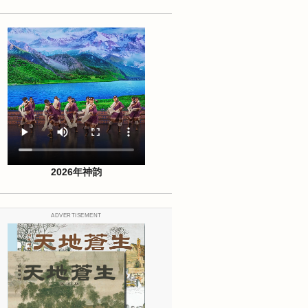
2026年神韵
ADVERTISEMENT