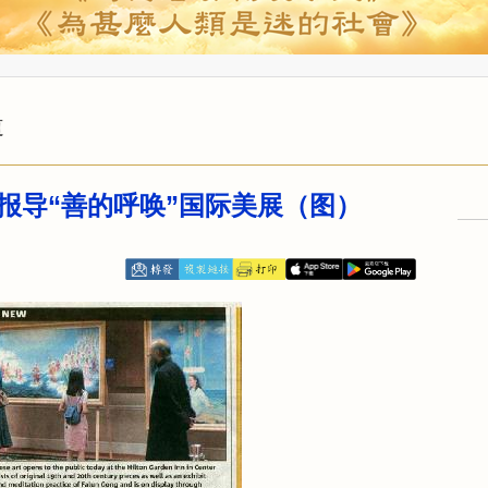
道
报导“善的呼唤”国际美展（图）