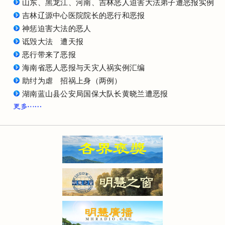
山东、黑龙江、河南、吉林恶人迫害大法弟子遭恶报实例
吉林辽源中心医院院长的恶行和恶报
神惩迫害大法的恶人
诋毁大法 遭天报
恶行带来了恶报
海南省恶人恶报与天灾人祸实例汇编
助纣为虐 招祸上身（两例）
湖南蓝山县公安局国保大队长黄晓兰遭恶报