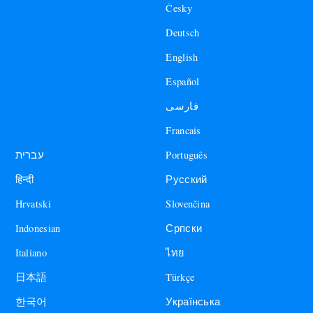
Česky
Deutsch
English
Español
فارسی
Francais
עברית
Português
हिन्दी
Русский
Hrvatski
Slovenčina
Indonesian
Српски
Italiano
ไทย
日本語
Türkçe
한국어
Українська