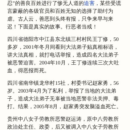
忍”的善良百姓进行了惨无人道的
迫害
，某些受谎
言蒙蔽的各级官员和百姓无知的选择了助纣为
虐。古人云，善恶到头终有报，只争来早与来
迟！下面是真实的故事。行恶者当戒！
四川省德阳市中江县东北镇三村村民王丁修，50
多岁，2001年冬月间看到大法弟子贴真相标语，
讲大法真相，就打电话举报，造成四名大法弟子
被恶警迫害。2004年10月，王丁修连续三次大吐
血，得恶报而死。
四川省南华镇龙华村15社，村委书记赵家勇，56
岁。2003年4月为了私利，举报了当地的大法弟
子，造成大法弟子无辜被当地恶警非法关押、毒
打。结果，2005年8月，赵家勇突发脑溢血死亡。
贵州中八女子劳教所恶警赵运涛，原中八劳教所
政治处主任、政委，后又被调入中八女子劳教所