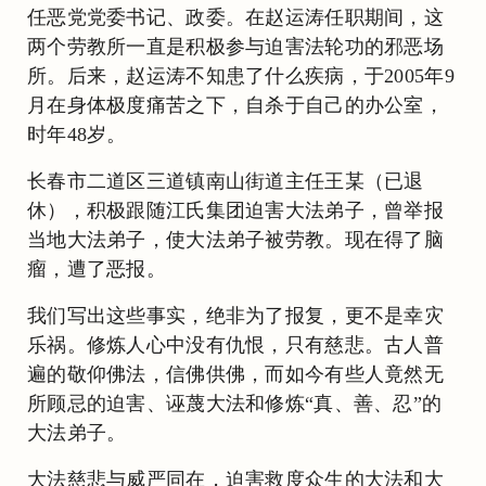
任恶党党委书记、政委。在赵运涛任职期间，这
两个劳教所一直是积极参与迫害法轮功的邪恶场
所。后来，赵运涛不知患了什么疾病，于2005年9
月在身体极度痛苦之下，自杀于自己的办公室，
时年48岁。
长春市二道区三道镇南山街道主任王某（已退
休），积极跟随江氏集团迫害大法弟子，曾举报
当地大法弟子，使大法弟子被劳教。现在得了脑
瘤，遭了恶报。
我们写出这些事实，绝非为了报复，更不是幸灾
乐祸。修炼人心中没有仇恨，只有慈悲。古人普
遍的敬仰佛法，信佛供佛，而如今有些人竟然无
所顾忌的迫害、诬蔑大法和修炼“真、善、忍”的
大法弟子。
大法慈悲与威严同在，迫害救度众生的大法和大