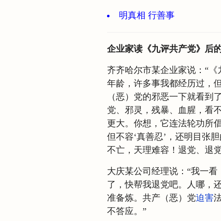
明真相 行善事
企业家读《九评共产党》后
齐齐哈尔市某企业家说：“《
年龄，许多事我都经历过，
（恶）党的邪恶一下就看到
党、邪灵，残暴、血腥，看
更大。你想，它连法轮功所倡
但不容‘真善忍’，还明目张
不亡，天理难容！退党、退党
大庆某公司经理说：“我一看
了，快帮我退党吧。人哪，还
准备炼。共产（恶）党
迫害
不答应。”