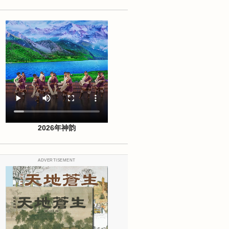
2026年神韵
ADVERTISEMENT