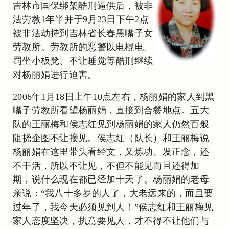
吉林市国保绑架酷刑逼供后，被非
法劳教1年半并于9月23日下午2点
被非法劫持到吉林省长春黑嘴子女
劳教所。劳教所的恶警以电棍电、
罚坐小板凳、不让睡觉等酷刑继续
对杨丽娟进行迫害。
2006年1月18日上午10点左右，杨丽娟的家人到黑
嘴子劳教所看望杨丽娟，直接到合餐地点。五大
队的王丽梅和侯志红见到杨丽娟的家人仍然百般
阻挠企图不让接见。侯志红（队长）和王丽梅说
杨丽娟在这里带头看经文，又炼功、发正念，还
不干活，所以不让见，不但不能见而且还得加
期，说什么现在都已经加十天了。杨丽娟的老母
亲说：“我八十多岁的人了，大老远来的，而且要
过年了，我今天必须见到人！”侯志红和王丽梅见
家人态度坚决，执意要见人，才不得不让他们与