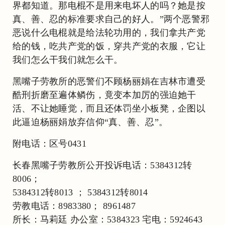
界都知道。那电棍不是用来电坏人的吗？她是按
真、善、忍的标准要求自己的好人。”两个恶警邪
恶说什么电棍就是给法轮功用的，我们拿共产党
给的钱，吃共产党的饭，穿共产党的衣服，它让
我们怎么干我们就怎么干。
黑嘴子劳教所的恶警们不顾杨丽娟在吉林市遭受
酷刑折磨至遍体鳞伤，竟变本加厉的强迫她干
活、不让她睡觉，而且还体罚坐小板凳，企图以
此逼迫杨丽娟放弃信仰“真、善、忍”。
附电话：区号0431
长春黑嘴子劳教所公开投诉电话：5384312转
8006；
5384312转8013 ； 5384312转8014
劳教电话：8983380； 8961487
所长：马莉廷 办公室：5384323 宅电：5924643