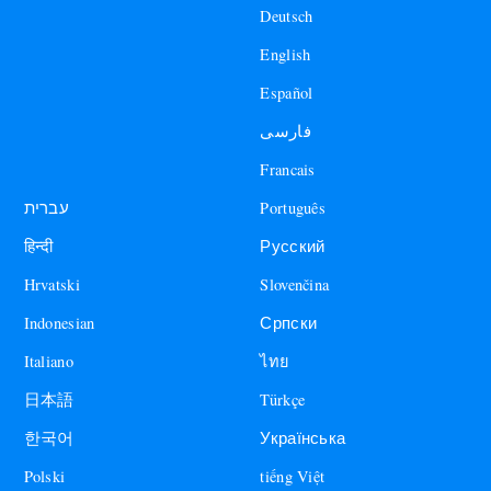
Deutsch
English
Español
فارسی
Francais
עברית
Português
हिन्दी
Русский
Hrvatski
Slovenčina
Indonesian
Српски
Italiano
ไทย
日本語
Türkçe
한국어
Українська
Polski
tiếng Việt