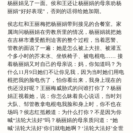
杨丽娟见了一面。侯和王还让杨丽娟的母亲劝杨
丽娟“好好表现”，否则的话得给她加期。
侯志红和王丽梅把杨丽娟带到接见的合餐室。家
属询问杨丽娟在劳教所里的情况，杨丽娟就把她
在吉林市遭受酷刑迫害的整个过程，当着恶警、
管教的面说了一遍：她是怎么被上大挂、被灌五
个多小时的芥末水、坐铁椅子、被电棍电…… 接
着杨丽娟又对自己的母亲说：妈，你知道吗？为
什么11月9日她们不让你见我，因为当时她们用电
棍把我的脸电伤了，怕你看出来，我身上现在的
伤还没好呢？王丽梅威胁式的问谁打你了？杨丽
娟正视着她，说：你怎么昧着良心说话，当时刘
大队、邹管教拿电棍电我脸和身上时，你不也在
场吗？侯志红抵赖道：为什么打你？不是因为你
喊“法轮大法好”吗？杨丽娟的母亲质问道：“她
喊‘法轮大法好’你们就电她啊？‘法轮大法好’全世