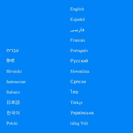
English
Español
فارسی
Francais
עברית
Português
हिन्दी
Русский
Hrvatski
Slovenčina
Indonesian
Српски
Italiano
ไทย
日本語
Türkçe
한국어
Українська
Polski
tiếng Việt