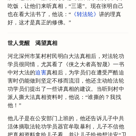
吃饭，让他们来听真相，“三退”。现在张明自己
也在看大法书了，他说：“
《转法轮》
讲的理真
好，这才是真正的修佛。”
世人觉醒 渴望真相
河北深州市某村村民明白大法真相后，对法轮功
学员很同情，尤其看了《侠之大者高智晟》一书
中对大法的
迫害
真相后，为学员们在遭受严酷迫
害时仍能做到坚定不移而流泪，他还主动给法轮
功学员们提出了一些讲真相的建议。当听到村中
派人撕大法真相资料时，他说：“谁撕的？我找
他！”
他儿子是在公安部门上班的，他还告诉儿子中共
活体摘取法轮功学员器官牟取暴利，儿子不信他
把真相资料拿给儿子看，并让儿子给他想法安“卫