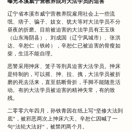
曝光本溪威宁营教养院对大法学员的迫害
辽宁省本溪市威宁营教养院雇用社会上一些流
氓、痞子、骗子、妓女、犹大等对大法学员不分
昼夜的折磨。目前被迫害的大法学员有王玉珠
（山东海阴县）、刘成国（辽宁凤城市）、张洪
达、辛恕仁（铁岭），辛恕仁已被迫害的骨瘦如
柴，生活不能自理。
恶警采用抻床、笼子等刑具迫害大法学员。抻床
是特制的，可以摇、抻、拉、拽，大法学员被折
磨的死去活来，直至筋断骨折，手脚不能随意活
动。有的大法学员被迫害的精神失常，有的致
残。
二零零六年四月，孙铁青因在纸上写“坚修大法到
底”，被邪恶两次上抻床六天。辛恕仁因喊了一
句“法轮大法好”，被禁闭两个月。