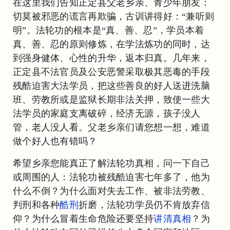
在这里我们告知正定县父老乡亲、青少年朋友：
切莫被邪恶的谎言再欺骗，古训讲得好：“兼听则
明”。法轮功的根本是“真、善、忍”，学员本着
真、善、忍的原则修炼，在学法炼功的同时，达
到强身健体、心性的升华，返本归真。几年来，
正定县不法官员及公安恶警采取极其恶毒的手段
残酷迫害大法学员，把这些善良的好人送进洗脑
班、劳教所或是监狱长期非法关押，致使一些大
法学员的家庭支离破碎，经济无源，孩子没人
管，老人没人看。父老乡亲们请您想一想，难道
做个好人也有错吗？
希望乡亲您能真正了解法轮功真相，问一下自己
或周围的人：法轮功被残酷迫害七年多了，他为
什么不倒？为什么面对失去工作、被非法劳教、
判刑和各种
酷刑
折磨，法轮功学员仍不肯放弃信
仰？为什么冒着生命危险还要坚持
讲清真相
？为