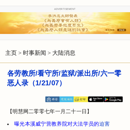
ADVERTISEMENT
主页
>
时事新闻
>
大陆消息
各劳教所/看守所/监狱/派出所/六一零
恶人录（1/21/07）
【明慧网二零零七年一月二十一日】
曝光本溪威宁营教养院对大法学员的
迫害