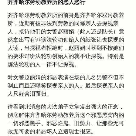
齐齐哈尔劳动教养所的恶人恶行
齐齐哈尔劳动教养所的前身是齐齐哈尔双河教养
所，近期有被非法判劳教的同修亲人去探视亲
人，接待他们的女警赵丽娟（此人还是队长）竟
然拿出写有诽谤法轮功创始人的纸张让去探视的
人读，当探视者拒绝时，赵丽娟叫嚣到不按她们
的要求诽谤法轮功创始人的就不让探视。特别是
炼法轮功的人一律不让探视。
对女警赵丽娟的邪恶表演在场的几名男警不但不
制止而且还嘲笑探视亲人的人。最后探视亲人的
人只好含泪而归。
请看到此消息的大法弟子立掌发出强大的正念，
彻底解体齐齐哈尔劳动教养所这个邪恶黑窝内的
一切邪恶黑手、邪恶烂鬼、旧势力、让那些无可
救无可要的邪恶坏人立遭现世报应。