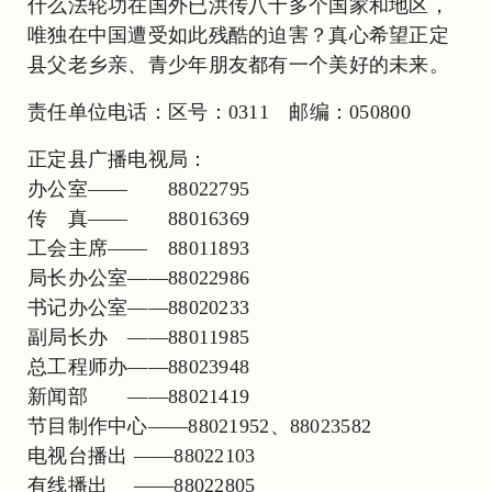
什么法轮功在国外已洪传八十多个国家和地区，
唯独在中国遭受如此残酷的迫害？真心希望正定
县父老乡亲、青少年朋友都有一个美好的未来。
责任单位电话：区号：0311 邮编：050800
正定县广播电视局：
办公室—— 88022795
传 真—— 88016369
工会主席—— 88011893
局长办公室——88022986
书记办公室——88020233
副局长办 ——88011985
总工程师办——88023948
新闻部 ——88021419
节目制作中心——88021952、88023582
电视台播出 ——88022103
有线播出 ——88022805