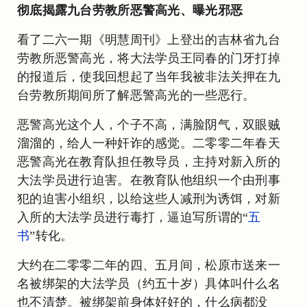
彻底揭露九台劳教所恶警高光、曝光邪恶
看了二六一期《明慧周刊》上登出的吉林省九台
劳教所恶警高光，将大法学员王同春的门牙打掉
的报道后，使我回想起了当年我被非法关押在九
台劳教所期间所了解恶警高光的一些恶行。
恶警高光这个人，个子不高，满脸阴气，双眼贼
溜溜的，给人一种奸诈的感觉。二零零二年春天
恶警高光在教育队担任教导员，主持对新入所的
大法学员进行迫害。在教育队他组织一个由刑事
犯的迫害小组织，以给这些人减刑为诱饵，对新
入所的大法学员进行毒打，逼迫写所谓的“
五
书
”转化。
大约在二零零二年的四、五月间，松原市送来一
名被绑架的大法学员（约五十岁）具体叫什么名
也不清楚。被绑架前身体好好的，什么病都没