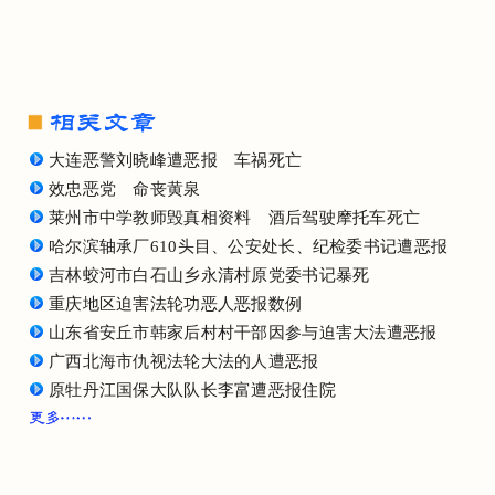
大连恶警刘晓峰遭恶报 车祸死亡
效忠恶党 命丧黄泉
莱州市中学教师毁真相资料 酒后驾驶摩托车死亡
哈尔滨轴承厂610头目、公安处长、纪检委书记遭恶报
吉林蛟河市白石山乡永清村原党委书记暴死
重庆地区迫害法轮功恶人恶报数例
山东省安丘市韩家后村村干部因参与迫害大法遭恶报
广西北海市仇视法轮大法的人遭恶报
原牡丹江国保大队队长李富遭恶报住院