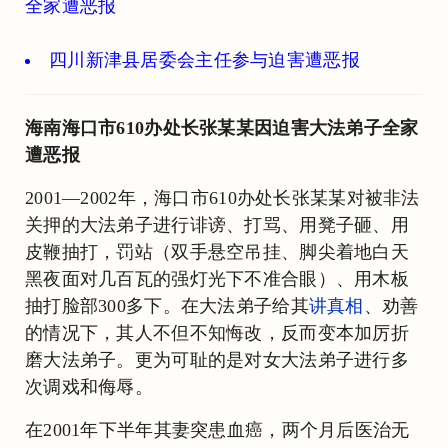
全家遭恶报
四川新津县居委会主任参与迫害遭恶报
海南海口市610办处长张某某因迫害大法弟子全家
遭恶报
2001—2002年，海口市610办处长张某某对被非法
关押的大法弟子进行诽谤、打骂、用凳子砸、用
皮鞭抽打，罚站（双手悬空吊挂、脚尖着地白天
黑夜面对几百瓦的强灯光下不准合眼）、用木板
抽打脸部300多下。在大法弟子给其
讲真相
、劝善
的情况下，其人不但不知悔改，反而变本加厉折
磨大法弟子。更为可耻的是对女大法弟子进行多
次调戏和侮辱。
在2001年下半年其妻突患血癌，两个月后医治无