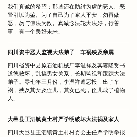
我们真诚的希望：那些还在助纣为虐的恶人、恶
警引以为鉴。为了自己为了家人平安，勿再做
恶，勿与佛法为敌。真诚念法轮大法好，行善
事，有一个美好未来。
四川资中恶人监视大法弟子 车祸殃及亲属
四川省资中县原石油机械厂李温祥及其妻隆贤书
道德败坏，乱搞男女关系，长期监视和跟踪大法
弟子。零七年三月份，李温祥遭恶报，出了车
祸，殃及其女及侄儿，其女已死，侄儿成了植物
人。
大邑县王泗镇黄土村严学明破坏大法祸及家人
四川大邑县王泗镇黄土村村委会主任严学明举报