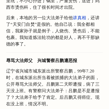
里玩，不小心扑进了锅里，严重烫伤，送进了鸡
西市烫伤科，住了很长时间才出院。
后来，本地的另一位大法弟子给他
讲真相
，还讲
了“天安门自焚”是假的。他自己说：我全都相
信，我家孙子就是例子，人烧伤、烫伤后，不能
包裹。我知道炼法轮功的都是好人，再不干那缺
德的事了。
辱骂大法师父 兴城警察吕鹏遭恶报
辽宁省兴城市城东派出所警察吕鹏，99年7.20
时，在城东派出所当着被抓捕的大法弟子的面，
公开辱骂大法师父。吕鹏第二天即遭报，病了三
天没上班。有警察问大法弟子：吕鹏是不是遭报
了？大法弟子给予了肯定。后吕鹏又得癌症。现
在没上班，情况不明。