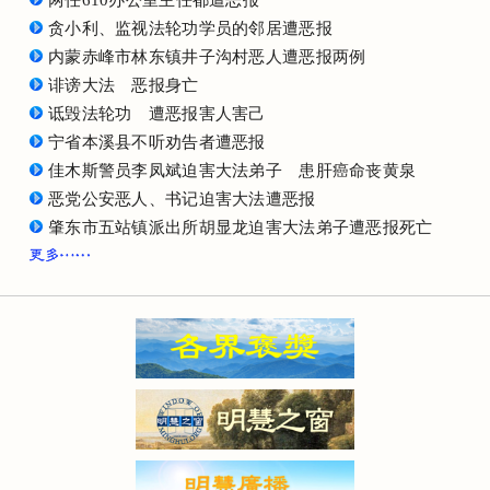
贪小利、监视法轮功学员的邻居遭恶报
内蒙赤峰市林东镇井子沟村恶人遭恶报两例
诽谤大法 恶报身亡
诋毁法轮功 遭恶报害人害己
宁省本溪县不听劝告者遭恶报
佳木斯警员李凤斌迫害大法弟子 患肝癌命丧黄泉
恶党公安恶人、书记迫害大法遭恶报
肇东市五站镇派出所胡显龙迫害大法弟子遭恶报死亡