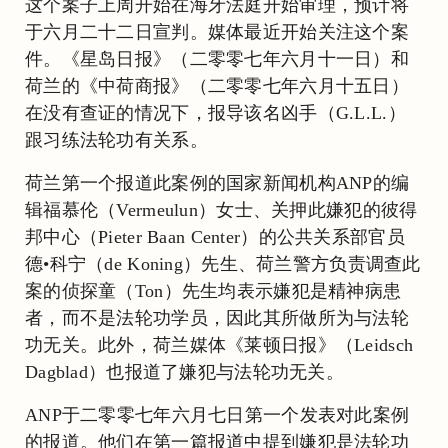
这个案子上周开始在海牙法庭开始审理，预计将
于六月二十二日宣判。媒体最近开始关注这个案
件。《星岛日报》（二零零七年六月十一日）和
荷兰的《中荷商报》（二零零七年六月十五日）
在没有查证的情况下，报导该名凶手（G.L.L.）
跟习练法轮功有关系。
荷兰第一个报道此案例的国家新闻机构ANP的编
辑福慕伦（Vermeulun）女士、关押此嫌犯的彼得
邦中心（Pieter Baan Center）的公共关系部官员
德•科宁（de Koning）先生、荷兰警方负责调查此
案的侦探童（Ton）先生均表示嫌犯是精神病患
者，而不是法轮功学员，因此其所做所为与法轮
功无关。此外，荷兰媒体《莱顿日报》（Leidsch
Dagblad）也报道了嫌犯与法轮功无关。
ANP于二零零七年六月七日第一个发表对此案例
的报道。他们在第一篇报道中提到嫌犯是法轮功