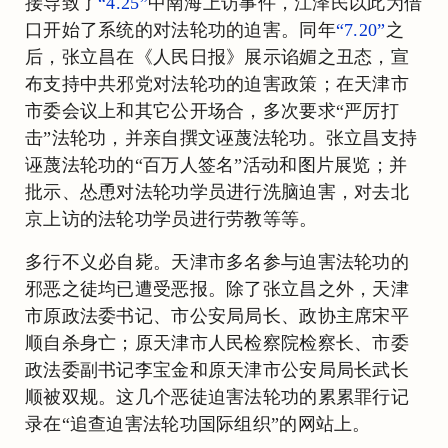
接导致了
“4.25”
中南海上访事件，江泽民以此为借
口开始了系统的对法轮功的迫害。同年
“7.20”
之
后，张立昌在《人民日报》展示谄媚之丑态，宣
布支持中共邪党对法轮功的迫害政策；在天津市
市委会议上和其它公开场合，多次要求“严厉打
击”法轮功，并亲自撰文诬蔑法轮功。张立昌支持
诬蔑法轮功的“百万人签名”活动和图片展览；并
批示、怂恿对法轮功学员进行洗脑迫害，对去北
京上访的法轮功学员进行劳教等等。
多行不义必自毙。天津市多名参与迫害法轮功的
邪恶之徒均已遭受恶报。除了张立昌之外，天津
市原政法委书记、市公安局局长、政协主席宋平
顺自杀身亡；原天津市人民检察院检察长、市委
政法委副书记李宝金和原天津市公安局局长武长
顺被双规。这几个恶徒迫害法轮功的累累罪行记
录在“追查迫害法轮功国际组织”的网站上。