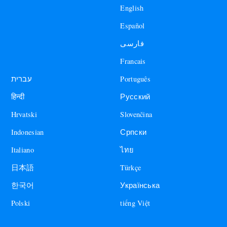
English
Español
فارسی
Francais
עברית
Português
हिन्दी
Русский
Hrvatski
Slovenčina
Indonesian
Српски
Italiano
ไทย
日本語
Türkçe
한국어
Українська
Polski
tiếng Việt