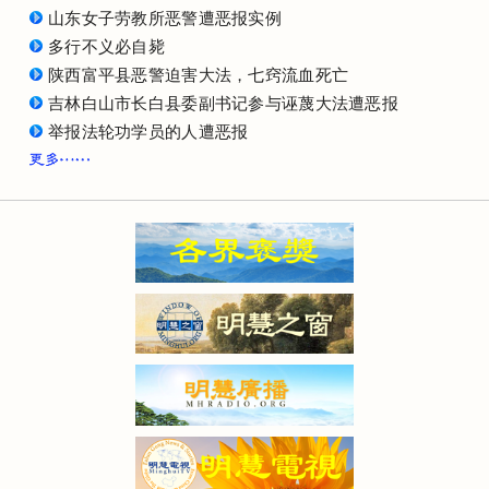
山东女子劳教所恶警遭恶报实例
多行不义必自毙
陕西富平县恶警迫害大法，七窍流血死亡
吉林白山市长白县委副书记参与诬蔑大法遭恶报
举报法轮功学员的人遭恶报