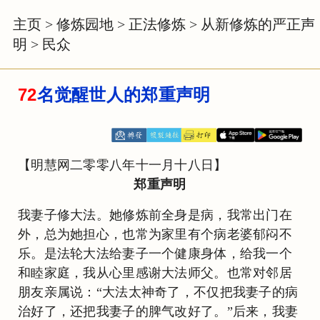
主页
>
修炼园地
>
正法修炼
>
从新修炼的严正声
明
>
民众
72
名觉醒世人的郑重声明
【明慧网二零零八年十一月十八日】
郑重声明
我妻子修大法。她修炼前全身是病，我常出门在
外，总为她担心，也常为家里有个病老婆郁闷不
乐。是法轮大法给妻子一个健康身体，给我一个
和睦家庭，我从心里感谢大法师父。也常对邻居
朋友亲属说：“大法太神奇了，不仅把我妻子的病
治好了，还把我妻子的脾气改好了。”后来，我妻