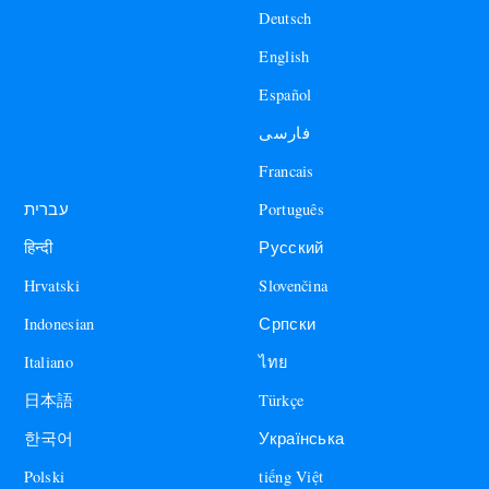
Deutsch
English
Español
فارسی
Francais
עברית
Português
हिन्दी
Русский
Hrvatski
Slovenčina
Indonesian
Српски
Italiano
ไทย
日本語
Türkçe
한국어
Українська
Polski
tiếng Việt