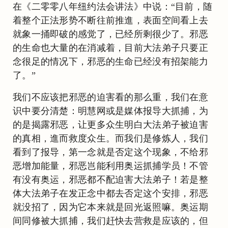
在《二零零八年纽约法会讲法》中说：“目前，随
着整个正法形势不断往前推進，表面空间看上去
就象一捅即破的感觉了，已经所剩很少了。邪恶
的生命也大量的在消减着，目前大法弟子只要正
念很足的情况下，邪恶的生命已经没有招架能力
了。”
我们不应该把邪恶的迫害看的那么重，我们在意
识中要分清楚：明慧网或是媒体报导大抓捕，为
的是揭露邪恶，让更多众生明白大法弟子被迫害
的真相，進而救度众生。而我们是修炼人，我们
看到了报导，第一念就是否定这个现象，不给邪
恶增加能量，邪恶岂能利用奥运抓捕学员！不管
有没有奥运，邪恶都不配迫害大法弟子！若是整
体大法弟子在发正念中都去否定这个安排，邪恶
就没招了，因为它本来就是回光返照嘛。奥运期
间同修被大抓捕，我们赶快去营救是应该的，但