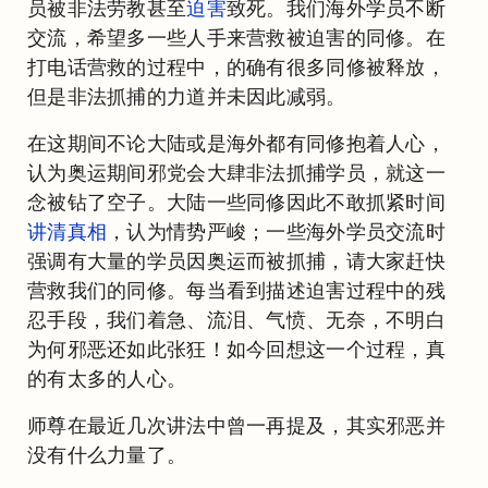
员被非法劳教甚至
迫害
致死。我们海外学员不断
交流，希望多一些人手来营救被迫害的同修。在
打电话营救的过程中，的确有很多同修被释放，
但是非法抓捕的力道并未因此减弱。
在这期间不论大陆或是海外都有同修抱着人心，
认为奥运期间邪党会大肆非法抓捕学员，就这一
念被钻了空子。大陆一些同修因此不敢抓紧时间
讲清真相
，认为情势严峻；一些海外学员交流时
强调有大量的学员因奥运而被抓捕，请大家赶快
营救我们的同修。每当看到描述迫害过程中的残
忍手段，我们着急、流泪、气愤、无奈，不明白
为何邪恶还如此张狂！如今回想这一个过程，真
的有太多的人心。
师尊在最近几次讲法中曾一再提及，其实邪恶并
没有什么力量了。