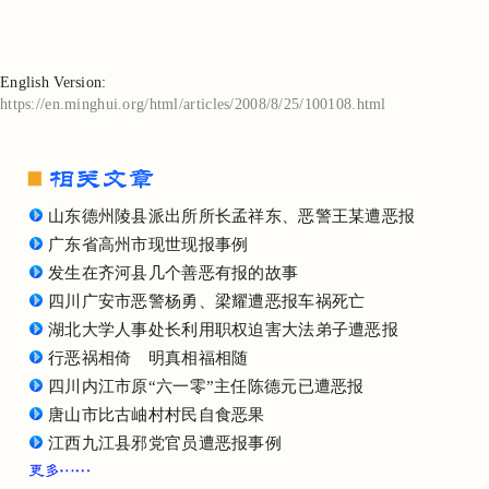
English Version:
https://en.minghui.org/html/articles/2008/8/25/100108.html
山东德州陵县派出所所长孟祥东、恶警王某遭恶报
广东省高州市现世现报事例
发生在齐河县几个善恶有报的故事
四川广安市恶警杨勇、梁耀遭恶报车祸死亡
湖北大学人事处长利用职权迫害大法弟子遭恶报
行恶祸相倚 明真相福相随
四川内江市原“六一零”主任陈德元已遭恶报
唐山市比古岫村村民自食恶果
江西九江县邪党官员遭恶报事例