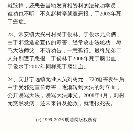
就毁掉，还恶告当地发真相资料的法轮功学员，
谁劝也不听。不久赵树亭就遭恶报，于2003年死
于癌症。
23、常安镇大兴村村民于俊林、于俊水兄弟俩，
由于邪党造谣宣传的毒害，经常攻击法轮功，辱
骂大法师父，不听劝告，一意孤行。最终兄弟二
人分别遭了恶报：于俊林于2006年死于脑出血，
于俊水于2007年同样死于脑出血。
24、宾县宁远镇无业人员刘树元，720迫害发生后
由于受邪党宣传毒害，逐渐转到大法的对立面，
公开谩骂大法，谩骂大法师父。2008年4月，刘树
元突然发病，还未来得及抢救，就遭报死去。
(c) 1999-2026 明慧网版权所有