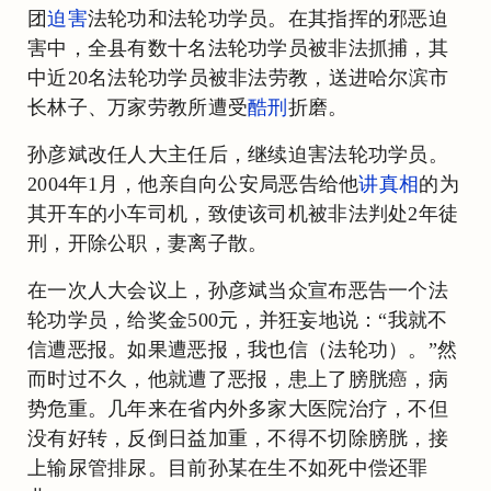
团
迫害
法轮功和法轮功学员。在其指挥的邪恶迫
害中，全县有数十名法轮功学员被非法抓捕，其
中近20名法轮功学员被非法劳教，送进哈尔滨市
长林子、万家劳教所遭受
酷刑
折磨。
孙彦斌改任人大主任后，继续迫害法轮功学员。
2004年1月，他亲自向公安局恶告给他
讲真相
的为
其开车的小车司机，致使该司机被非法判处2年徒
刑，开除公职，妻离子散。
在一次人大会议上，孙彦斌当众宣布恶告一个法
轮功学员，给奖金500元，并狂妄地说：“我就不
信遭恶报。如果遭恶报，我也信（法轮功）。”然
而时过不久，他就遭了恶报，患上了膀胱癌，病
势危重。几年来在省内外多家大医院治疗，不但
没有好转，反倒日益加重，不得不切除膀胱，接
上输尿管排尿。目前孙某在生不如死中偿还罪