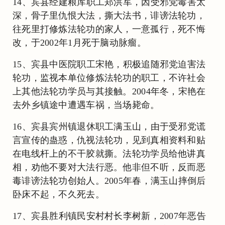
14、宾县经建粮库职工郑洪军，因受邪党毒害太
深，骨子里仇恨大法，撕大法书，诽谤法轮功，
往死里打修炼法轮功的家人，一意孤行，死不悔
改，于2002年1月死于脑动脉瘤。
15、宾县中医院职工宋艳，积极追随邪党迫害法
轮功，监视本单位修炼法轮功的职工，不许社会
上其他法轮功学员与其接触。2004年冬，宋艳在
去外乡镇途中遭遇车祸，当场毙命。
16、宾县宾州镇退休职工满玉山，由于受邪党谎
言宣传的蛊惑，仇视法轮功，见到真相资料和贴
在电线杆上的不干胶就撕。法轮功学员给他讲真
相，劝他不要对大法行恶。他非但不听，反而恶
毒诽谤法轮功创始人。2005年春，满玉山摔倒后
卧床不起，不久死去。
17、宾县胜利镇民安村村长李树新，2007年恶告