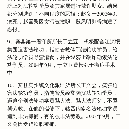
济上对法轮功学员及其家属进行敲诈勒索。结果
都分别遭到了不同程度的恶报：赵义于2003年9月
病死，赵国民因贪污被撤职，殷凤明则得病遭了
恶报。
9、宾县第一看守所所长于立亚，积极配合江流氓
集团迫害法轮功，指使管教体罚法轮功学员，给
法轮功学员野蛮灌食，并在经济上敲诈勒索法轮
功学员。2004年9月，于立亚遭报死于癌症手术
中。
10、宾县宾州镇文化派出所所长王久会，疯狂迫
害法轮功学员，指使警员经常骚扰法轮功学员，
逼迫个别法轮功学员骂大法、骂大法师父，不骂
就劳教。在他的指使下，辖区内多名法轮功学员
遭到非法抓捕，有的被非法劳教。2007年9月，王
久会因受贿渎职被捕。