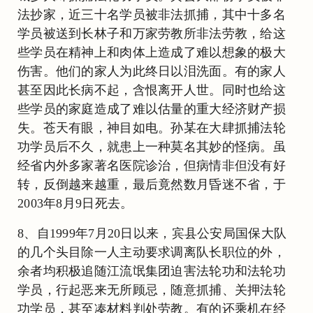
法抄家，近三十名学员被非法抓捕，其中十多名
学员被送到长林子和万家劳教所非法劳教，给这
些学员在精神上和肉体上造成了难以想象的极大
伤害。他们的家人为此终日以泪洗面。有的家人
甚至因此长病不起，含恨离开人世。同时也给这
些学员的家庭造成了难以估量的重大经济财产损
失。苍天有眼，神目如电。孙某在大肆抓捕法轮
功学员后不久，就患上一种莫名其妙的怪病。虽
经省内外多家著名医院诊治，但病情非但没有好
转，反倒越来越重，最后竟然数月昏迷不省，于
2003年8月9日死去。
8、自1999年7月20日以来，宾县公安局国保大队
的几个头目除一人主动要求调离队长职位的外，
余者均积极追随江流氓集团迫害法轮功和法轮功
学员，行起恶来无所顾忌，随意抓捕、关押法轮
功学员，甚至凑材料判处劳教。有的还乘机在经