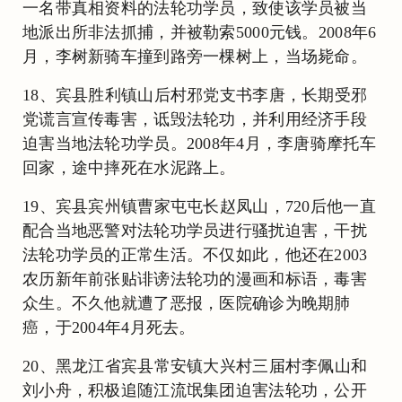
一名带真相资料的法轮功学员，致使该学员被当
地派出所非法抓捕，并被勒索5000元钱。2008年6
月，李树新骑车撞到路旁一棵树上，当场毙命。
18、宾县胜利镇山后村邪党支书李唐，长期受邪
党谎言宣传毒害，诋毁法轮功，并利用经济手段
迫害当地法轮功学员。2008年4月，李唐骑摩托车
回家，途中摔死在水泥路上。
19、宾县宾州镇曹家屯屯长赵凤山，720后他一直
配合当地恶警对法轮功学员进行骚扰迫害，干扰
法轮功学员的正常生活。不仅如此，他还在2003
农历新年前张贴诽谤法轮功的漫画和标语，毒害
众生。不久他就遭了恶报，医院确诊为晚期肺
癌，于2004年4月死去。
20、黑龙江省宾县常安镇大兴村三届村李佩山和
刘小舟，积极追随江流氓集团迫害法轮功，公开