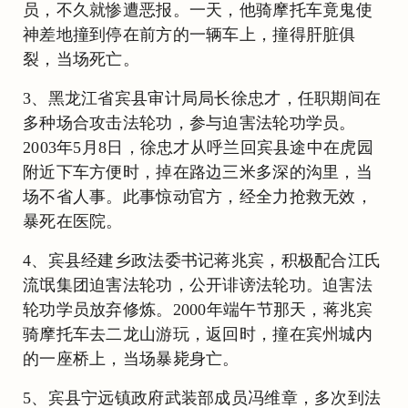
员，不久就惨遭恶报。一天，他骑摩托车竟鬼使
神差地撞到停在前方的一辆车上，撞得肝脏俱
裂，当场死亡。
3、黑龙江省宾县审计局局长徐忠才，任职期间在
多种场合攻击法轮功，参与迫害法轮功学员。
2003年5月8日，徐忠才从呼兰回宾县途中在虎园
附近下车方便时，掉在路边三米多深的沟里，当
场不省人事。此事惊动官方，经全力抢救无效，
暴死在医院。
4、宾县经建乡政法委书记蒋兆宾，积极配合江氏
流氓集团迫害法轮功，公开诽谤法轮功。迫害法
轮功学员放弃修炼。2000年端午节那天，蒋兆宾
骑摩托车去二龙山游玩，返回时，撞在宾州城内
的一座桥上，当场暴毙身亡。
5、宾县宁远镇政府武装部成员冯维章，多次到法