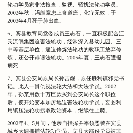
轮功学员家非法搜查，监视、骚扰法轮功学员。
2002年秋，冯维章患上食道癌，化疗无效，于
2003年4月死于肺出血。
6、宾县教育局党委成员王志石，一直积极配合江
氏流氓集团迫害法轮功，经常深入县幼儿园、三
中等基层单位，逼迫修炼法轮功的教职工放弃修
炼，还公开诽谤法轮功。2005年夏，王志石遭报
病死。
7、宾县公安局原局长孙吉彪，原任胜利镇邪党书
记。此人一贯仇视法轮大法和大法学员。2002
年，孙某用数十万巨款买到公安局长这个职位
后，便开始变本加厉地迫害法轮功学员，妄图利
用镇压法轮功捞取政治资本，继续往上爬。
2002年4、5月间，他亲自指挥并率领恶警在宾县
城乡大肆抓捕法轮功学员。宾县大部份学员被非