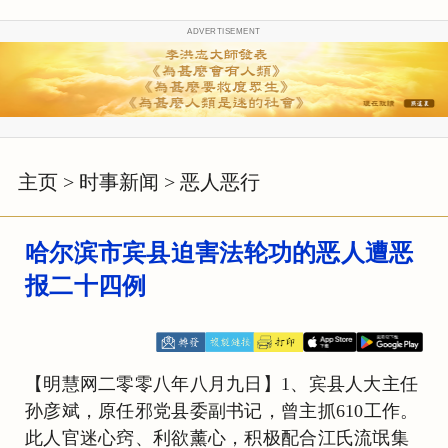
ADVERTISEMENT
主页
>
时事新闻
>
恶人恶行
哈尔滨市宾县迫害法轮功的恶人遭恶
报二十四例
【明慧网二零零八年八月九日】1、宾县人大主任
孙彦斌，原任邪党县委副书记，曾主抓610工作。
此人官迷心窍、利欲薰心，积极配合江氏流氓集