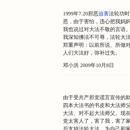
1999年7.20邪恶
迫害
法轮功时
恶，由于害怕，违心把我妈
我也说过对大法不敬的言语
我深知佛法不可辱，法轮大
郑重声明：以前所说、所做
人们大法好，弥补过失。
邓小洪 2009年10月8日
由于受共产邪党谎言宣传的
四本大法书的书皮和大法师
大法、对不起大法师父。现
党太害人了，害了我，害了
后支持法轮大法，为自己和