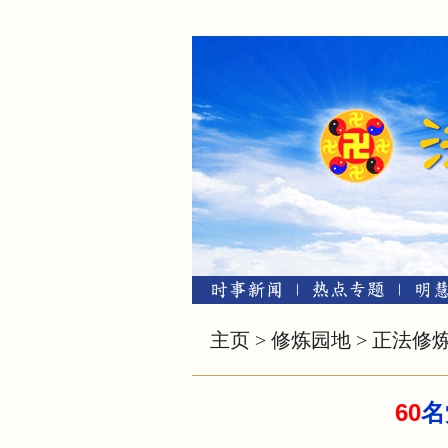
主页
>
修炼园地
>
正法修
60
名