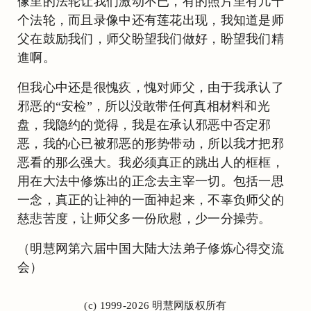
像里的法轮让我们激动不已，有的照片里有几十
个法轮，而且录像中还有莲花出现，我知道是师
父在鼓励我们，师父盼望我们做好，盼望我们精
進啊。
但我心中还是很愧疚，愧对师父，由于我承认了
邪恶的“安检”，所以没敢带任何真相材料和光
盘，我隐约的觉得，我是在承认邪恶中否定邪
恶，我的心已被邪恶的形势带动，所以我才把邪
恶看的那么强大。我必须真正的跳出人的框框，
用在大法中修炼出的正念去主宰一切。包括一思
一念，真正的让神的一面神起来，不辜负师父的
慈悲苦度，让师父多一份欣慰，少一分操劳。
（明慧网第六届中国大陆大法弟子修炼心得交流
会）
(c) 1999-2026 明慧网版权所有