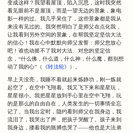
变成这样？我望着屋顶，陷入沉思，这时我突然
看见眼前不是屋顶，而是一望无边的景象，象电
影一样的过。我几乎呆住了，这些景象都是我从
来没有见过的。我突然明白了是师父在点化我，
让我看到另外空间的景象，在帮我坚定坚信大法
的信心！我在心中默默向师父发誓：师父您放心
吧！谁也动摇不了我对大法、对您的坚定信
念，“什么佛，什么道，什么神，什么魔，都别想
动了我的心”（
《转法轮》
）。
早上天没亮，我睡不着就起来炼静功，刚一炼就
起空了，在空中飞翔着。我又飞下来和星星玩，
星星很小。我把星星放到手心里在空中飞翔，玩
的是那么的自由自在，人类发生的一切事情全忘
记了。当我出定时，隐约看到师父在我身边，我
流泪了，我哭出了声，把孩子哭醒了。孩子来到
我身边，搂着我的胳膊也哭了——他也是大法弟