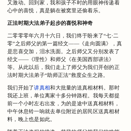
又激动。回到家，我和孩子不时的用眼神传递着
心中的喜悦，真是躺在被窝里还偷着乐。
正法时期大法弟子起步的喜悦和神奇
二零零零年六月十六日，我们终于盼来了“七·二
零”之后师父的第一篇经文——《走向圆满》，真
是悲喜交加，泪水洗面。之后师父又分别发表了
经文——《理性》和师父《在美国西部讲法》
等。从此以后，我们走上了师父为我们开创的正
法时期大法弟子“助师正法”救度众生之路。
我们开始了
讲真相
和大批量的送真相材料。那时
我还上班，单位离家十多分钟路程。我每天都提
前一个小时左右出发，为的是途中送真相材料，
中午休息铃一响就去单位附近的居民区送真相材
料，晚上也是如此。