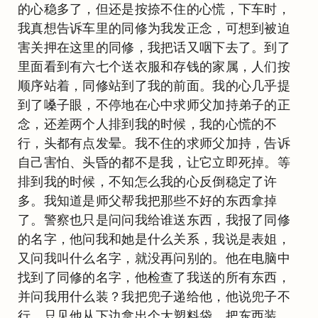
的心稳多了，但还是按捺不住的心慌，下车时，
我真想告诉车里的同修为我发正念，可想到被迫
害关押在这里的同修，我把话又咽下去了。到了
里面看到有六七个送衣服和存钱的家属，人们按
顺序站着，同修站到了我的前面。我的心几乎提
到了嗓子眼，不停地在心中求师父加持弟子的正
念，还差两个人排到我的时候，我的心慌的不
行，头都有点发晕。我不住的求师父加持，告诉
自己害怕、头昏的都不是我，让它立即死掉。等
排到我的时候，不知怎么我的心反倒稳定了许
多。我知道是师父帮我把那些不好的东西拿掉
了。警察也只是问问我给谁送东西，我报了同修
的名字，他问我和她是什么关系，我说是表姐，
又问我叫什么名字，就没再问别的。他在电脑中
找到了同修的名字，他检查了我送的所有东西，
并问我用什么装？我把兜子递给他，他说兜子不
行，只见他从下边拿出个大塑料袋，把东西装