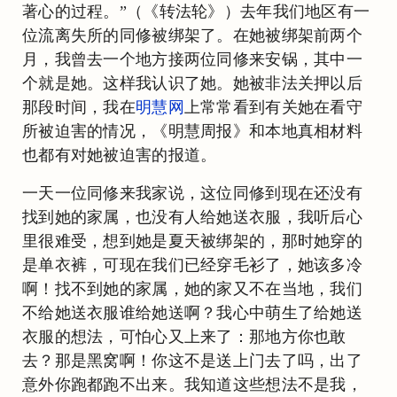
著心的过程。”（《转法轮》）去年我们地区有一
位流离失所的同修被绑架了。在她被绑架前两个
月，我曾去一个地方接两位同修来安锅，其中一
个就是她。这样我认识了她。她被非法关押以后
那段时间，我在
明慧网
上常常看到有关她在看守
所被迫害的情况，《明慧周报》和本地真相材料
也都有对她被迫害的报道。
一天一位同修来我家说，这位同修到现在还没有
找到她的家属，也没有人给她送衣服，我听后心
里很难受，想到她是夏天被绑架的，那时她穿的
是单衣裤，可现在我们已经穿毛衫了，她该多冷
啊！找不到她的家属，她的家又不在当地，我们
不给她送衣服谁给她送啊？我心中萌生了给她送
衣服的想法，可怕心又上来了：那地方你也敢
去？那是黑窝啊！你这不是送上门去了吗，出了
意外你跑都跑不出来。我知道这些想法不是我，