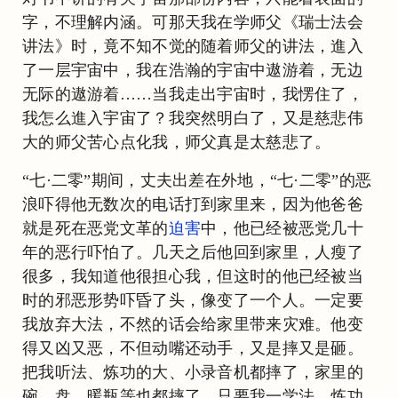
字，不理解内涵。可那天我在学师父《瑞士法会
讲法》时，竟不知不觉的随着师父的讲法，進入
了一层宇宙中，我在浩瀚的宇宙中遨游着，无边
无际的遨游着……当我走出宇宙时，我愣住了，
我怎么進入宇宙了？我突然明白了，又是慈悲伟
大的师父苦心点化我，师父真是太慈悲了。
“七·二零”期间，丈夫出差在外地，“七·二零”的恶
浪吓得他无数次的电话打到家里来，因为他爸爸
就是死在恶党文革的
迫害
中，他已经被恶党几十
年的恶行吓怕了。几天之后他回到家里，人瘦了
很多，我知道他很担心我，但这时的他已经被当
时的邪恶形势吓昏了头，像变了一个人。一定要
我放弃大法，不然的话会给家里带来灾难。他变
得又凶又恶，不但动嘴还动手，又是摔又是砸。
把我听法、炼功的大、小录音机都摔了，家里的
碗、盘、暖瓶等也都摔了。只要我一学法、炼功