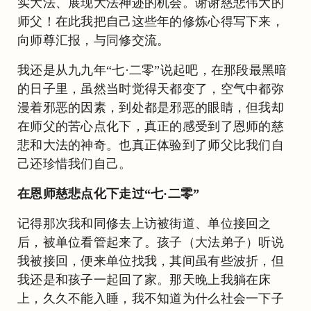
实大法、展现大法神迹的机会。谢谢慈悲伟大的
师父！在此我把自己这些年的修炼心得写下来，
向师尊汇报，与同修交流。
我还是从九九年“七·二零”说起吧，在那段最黑暗
的日子里，虽然当时觉得天都变了，空气中都弥
漫着邪恶的因素，到处都是邪恶的眼睛，但我却
在师父的苦心点化下，真正的感受到了恩师的慈
悲和大法的神奇。也真正体验到了师父比我们自
己还珍惜我们自己。
在恩师慈悲点化下走过“七·二零”
记得那次我和同修去上访被街道、单位接回之
后，被单位看管起来了。孩子（大法弟子）听说
我被接回，便来单位找我，其间虽有些波折，但
我还是和孩子一起回了家。那天晚上我躺在床
上，久久不能入睡，我不知道为什么社会一下子