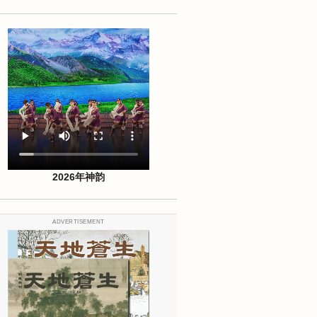
2026年神韵
ADVERTISEMENT