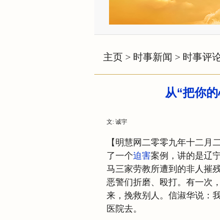
主页
>
时事新闻
>
时事评
从“把你
文: 诚宇
【明慧网二零零九年十二月
了一个
迫害
案例，讲的是辽
马三家劳教所遭到的非人摧
恶警们折磨、殴打。有一次
来，挽救别人。信淑华说：
医院去。