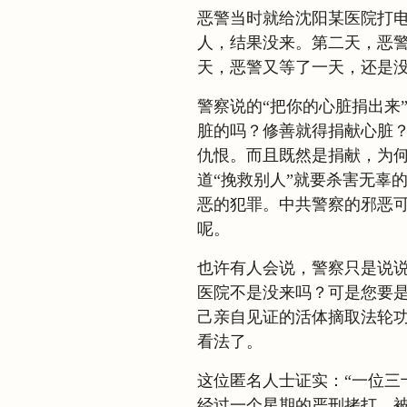
恶警当时就给沈阳某医院打
人，结果没来。第二天，恶
天，恶警又等了一天，还是
警察说的“把你的心脏捐出来
脏的吗？修善就得捐献心脏
仇恨。而且既然是捐献，为何
道“挽救别人”就要杀害无辜
恶的犯罪。中共警察的邪恶
呢。
也许有人会说，警察只是说
医院不是没来吗？可是您要
己亲自见证的活体摘取法轮
看法了。
这位匿名人士证实：“一位三
经过一个星期的严刑拷打、