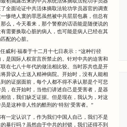
和最初揭露出来的中共系统活体摘取法轮功学员器
证了全面论证中共活体摘取法轮功学员器官的调查
这一惨绝人寰的罪恶虽然被中共层层包裹，但总有
。那么，今天看来，那个警察的话语能是随便说的
没有需要换取心脏的病人，也可能是病人已经在其
为匹配的心脏。
主任威利·福泰于十二月十七日表示：“这种行径
的，是国际人权宣言所禁止的。针对中共的迫害和
苏联在七八十年代的做法相比较。当时苏共也是开
括将异议人士送入精神病院。开始时，没有人能相
集到的证据面前，每个人都不得不承认那是个可悲
学员，在开始时，当他们讲述自己是受害者，是器
能相信，我们缺乏证据。但是现在，我认为，对这
员是这种非人性的酷刑的‘特别’受害者。”
都有一定认识了，作为我们中国人自己，我们不是
类的暴行吗？虽然由于中共的封锁，我们还得不到