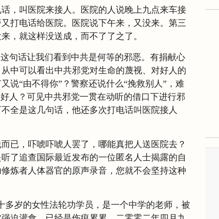
电话，叫医院来接人。医院的人说晚上九点来车接
警又打电话给医院。医院说下午来，又没来。第三
没来，就这样没送成，而不了了之了。
”这句话让我们看到中共是何等的邪恶。有捐献心
？从中可以看出中共邪党对生命的蔑视、对好人的
又说“由不得你”？警察还说什么“挽救别人”，难
的好人？可见中共邪党一贯在动听的借口下进行邪
可不全是这几句话，他还多次打电话叫医院接人
说而已，吓唬吓唬人罢了，哪能真把人送医院去？
是听了追查国际最近发布的一位匿名人士揭露的自
功修炼者人体器官的原声录音，您就不会坚持这种
十多岁的女性法轮功学员，是一个中学的老师，被
被强迫灌食，已经是伤痕累累。二零零二年四月九