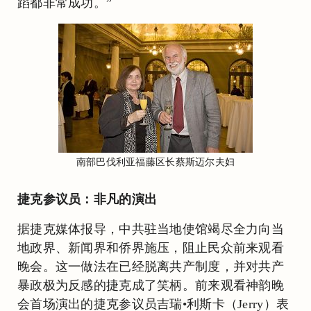
蹈都非常成功。”
南部巴伐利亚福藤区长蔡斯迈尔夫妇
捷克参议员：非凡的演出
据捷克媒体报导，中共驻当地使馆竭尽全力向当
地政界、新闻界和侨界施压，阻止民众前来观看
晚会。这一做法在已经脱离共产制度，并对共产
暴政极为反感的捷克成了笑柄。前来观看神韵晚
会首场演出的捷克参议员吉瑞•利斯卡（Jerry）表