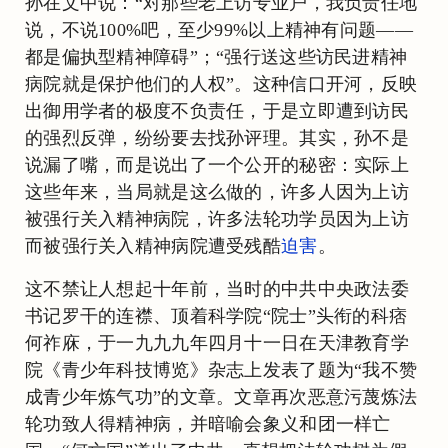
孙在文中说：“对那些老上访专业户，我负责任地
说，不说100%吧，至少99%以上精神有问题——
都是偏执型精神障碍”；“强行送这些访民进精神
病院就是保护他们的人权”。这种信口开河，反映
出御用学者的极度不负责任，于是立即遭到访民
的强烈反弹，纷纷要去找孙评理。其实，孙不是
说漏了嘴，而是说出了一个公开的秘密：实际上
这些年来，当局就是这么做的，许多人因为上访
被强行关入精神病院，许多法轮功学员因为上访
而被强行关入精神病院遭受残酷
迫害
。
这不禁让人想起十年前，当时的中共中央政法委
书记罗干的连襟、顶着科学院“院士”头衔的科痞
何祚庥，于一九九九年四月十一日在天津教育学
院《青少年科技博览》杂志上发表了题为“我不赞
成青少年炼气功”的文章。文章再次恶意污蔑炼法
轮功致人得精神病，并暗喻会象义和团一样亡