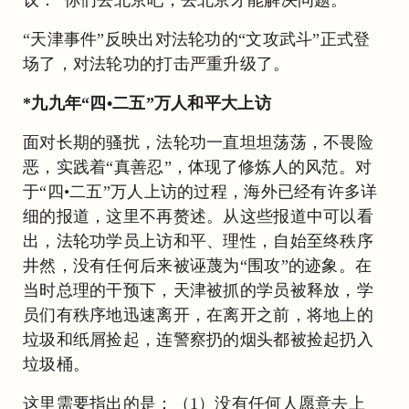
“天津事件”反映出对法轮功的“文攻武斗”正式登
场了，对法轮功的打击严重升级了。
*九九年“四•二五”万人和平大上访
面对长期的骚扰，法轮功一直坦坦荡荡，不畏险
恶，实践着“真善忍”，体现了修炼人的风范。对
于“四•二五”万人上访的过程，海外已经有许多详
细的报道，这里不再赘述。从这些报道中可以看
出，法轮功学员上访和平、理性，自始至终秩序
井然，没有任何后来被诬蔑为“围攻”的迹象。在
当时总理的干预下，天津被抓的学员被释放，学
员们有秩序地迅速离开，在离开之前，将地上的
垃圾和纸屑捡起，连警察扔的烟头都被捡起扔入
垃圾桶。
这里需要指出的是：（1）没有任何人愿意去上