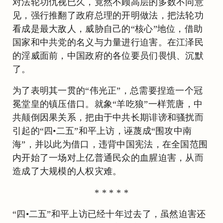
对法轮功仇视已久，竟然不顾高层的多数不同意
见，强行推翻了政府总理的开明做法，把法轮功
看成是最大敌人，威胁自己的“核心”地位，借助
国家和中共党的名义与力量进行迫害。在江泽民
的淫威面前，中国政府的各位要员们畏惧、沉默
了。
为了表明其一贯的“伟光正”，总需要捏造一个冠
冕堂皇的镇压借口。就象“羊吃狼”一样荒唐，中
共颠倒因果关系，把由于中共长期诽谤和骚扰而
引起的“四•二五”和平上访，诬蔑成“围攻中南
海”，并以此为借口，违背中国宪法，在全国范围
内开始了一场对上亿普通民众的血腥迫害，从而
造成了大规模的人权灾难。
* * * * *
“四•二五”和平上访已经十年过去了，虽然迫害还