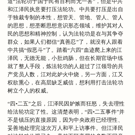
道“法轮功于国于民有百利而无一害”，但是中共
和江泽民执意要打压法轮功。中共要打压是出自
于独裁专制的本性，想管天、管地、管人、管人
的思想，想垄断思想意识形态领域，维护其对人
民的思想和精神控制，认为法轮功是在与其争夺
群众，如果人们都信“真善忍”了，就没有人跟着
中共搞“假恶斗”了。踏着“六四”血迹爬上来的江
泽民，无德无能，小肚鸡肠，但在长期官场中练
就了整人手段，炼法轮功的人超过了江领导的共
产党员人数，江对此妒火中烧，另一方面，江又
权欲熏心，在高层缺乏威信，想利用打击法轮功
树立个人的权威。
“四•二五”之后，江泽民因妒嫉而狂怒，失去理性
给法轮功定了性。这清楚表明，“四•二五事件”并
不是镇压的直接原因，因为中央政府已经理性、
妥善地处理完这次万人和平上访事件。但江泽民