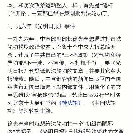
本。和历次政治运动整人一样，首先是“笔杆
子”开路，中宣部已经在策划批判法轮功了。
1、九六年《光明日报》事件
一九九六年，中宣部副部长徐光春想通过打击法
轮功捞取政治资本，召集十个中央大报总编开
会，违反了中共自己的“三不”政策（对气功和特
异功能“不干涉、不宣传、不打棍子”），要《光
明日报》刊登诋毁法轮功的文章，并要其它各大
报转载。随后，中宣部管辖的新闻出版署向全国
各省市新闻出版局下发内部文件，用僵化了的文
革思维以“宣扬迷信”为由，禁止出版发行当时名
列北京十大畅销书的
《转法轮》
、《中国法轮
功》等法轮功书籍。
徐光春当时就想给法轮功扣一个“初级简陋邪
教”的帽子。《光明日报》刊登诋毁法轮功的文章