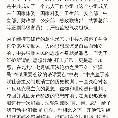
是中共成立了一个九人工作小组（这个小组成员
来自国家体委、国家科委、卫生部、安全部、中
宣部、财政部、公安部、总政联络部、武警总部
等正副部级官员），严密监控气功组织。
为了维持其破产的意识形态，中共又祭起了斗争
哲学来树立敌人。人的思想应该是自由而独立
的，中共强暴人民的思想本身就是罪恶，而为了
维护所谓的“思想阵地”打击异己，更是恶上加
恶。在九九年七月镇压法轮功之后不久，江泽
民“在某重要会议的谈话要点”中说：“中央鉴于苏
联社会主义制度消亡的历史教训，一直决心对各
种反马克思主义的思想、信仰和理论进行批判，
夺回并巩固无产阶级的思想阵地，在意识形态领
域进行一次消毒，法轮功鼓吹‘真、善、忍’，给了
我们动手‘消毒’的机会。”“相比之下，其他气功组
织就不那么容易解决，很可能在全国引起剧烈动