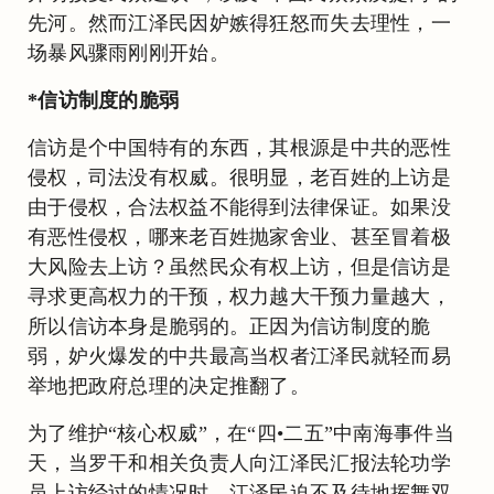
先河。然而江泽民因妒嫉得狂怒而失去理性，一
场暴风骤雨刚刚开始。
*信访制度的脆弱
信访是个中国特有的东西，其根源是中共的恶性
侵权，司法没有权威。很明显，老百姓的上访是
由于侵权，合法权益不能得到法律保证。如果没
有恶性侵权，哪来老百姓抛家舍业、甚至冒着极
大风险去上访？虽然民众有权上访，但是信访是
寻求更高权力的干预，权力越大干预力量越大，
所以信访本身是脆弱的。正因为信访制度的脆
弱，妒火爆发的中共最高当权者江泽民就轻而易
举地把政府总理的决定推翻了。
为了维护“核心权威”，在“四•二五”中南海事件当
天，当罗干和相关负责人向江泽民汇报法轮功学
员上访经过的情况时，江泽民迫不及待地挥舞双