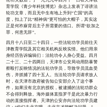
育学院《青少年科技博览》杂志上发表了诽谤法
轮功文章，而且无中生有地上升到“亡国”的高
度，扣上了比“精神病”更可怕的大帽子，其实这
正是何祚庥背后主子所需要的借口。所谓“欲加之
罪，何患无辞”。
四月十八日至二十四日，一些法轮功学员前往天
津教育学院及其它相关机构反映实情。他们用亲
身经历告诉编辑们：法轮功令人身心受益。四月
二十三、二十四两日，天津市公安局动用防暴警
察殴打反映情况的法轮功学员，导致学员流血受
伤，并抓捕了四十五人。当法轮功学员请求放人
时，在天津市政府被告知公安部介入了这个事
件，如果没有北京的授权，被逮捕的法轮功群众
不会得到释放。海外媒体直指罗干是此次暴力行
动的直接指挥者。天津的公安亦向法轮功学员建
议：“你们去北京吧，去北京才能解决问题。”