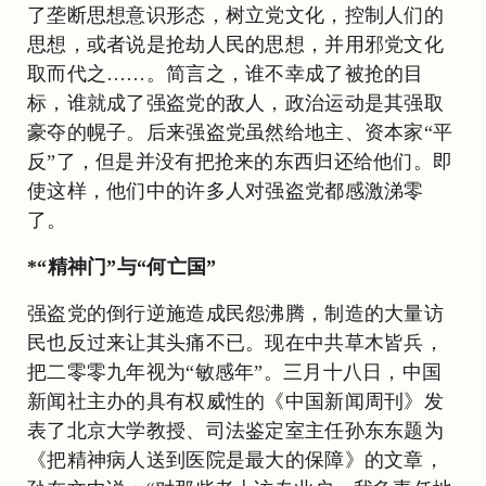
了垄断思想意识形态，树立党文化，控制人们的
思想，或者说是抢劫人民的思想，并用邪党文化
取而代之……。简言之，谁不幸成了被抢的目
标，谁就成了强盗党的敌人，政治运动是其强取
豪夺的幌子。后来强盗党虽然给地主、资本家“平
反”了，但是并没有把抢来的东西归还给他们。即
使这样，他们中的许多人对强盗党都感激涕零
了。
*“精神门”与“何亡国”
强盗党的倒行逆施造成民怨沸腾，制造的大量访
民也反过来让其头痛不已。现在中共草木皆兵，
把二零零九年视为“敏感年”。三月十八日，中国
新闻社主办的具有权威性的《中国新闻周刊》发
表了北京大学教授、司法鉴定室主任孙东东题为
《把精神病人送到医院是最大的保障》的文章，