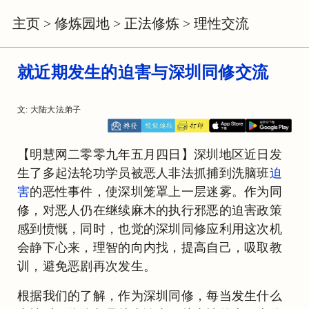
主页
>
修炼园地
>
正法修炼
>
理性交流
就近期发生的迫害与深圳同修交流
文: 大陆大法弟子
【明慧网二零零九年五月四日】深圳地区近日发
生了多起法轮功学员被恶人非法抓捕到洗脑班
迫
害
的恶性事件，使深圳笼罩上一层迷雾。作为同
修，对恶人仍在继续麻木的执行邪恶的迫害政策
感到愤慨，同时，也觉的深圳同修应利用这次机
会静下心来，理智的向内找，提高自己，吸取教
训，避免恶剧再次发生。
根据我们的了解，作为深圳同修，每当发生什么