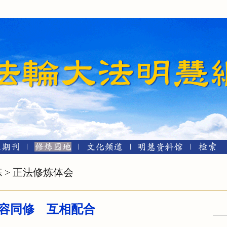
炼
>
正法修炼体会
容同修 互相配合