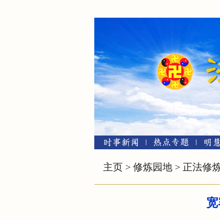
主页
>
修炼园地
>
正法修
宽