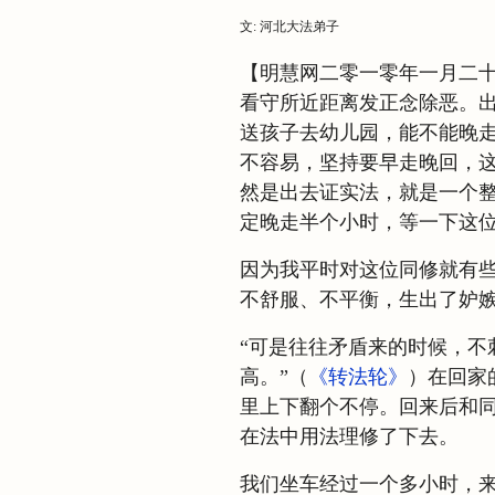
文: 河北大法弟子
【明慧网二零一零年一月二
看守所近距离发正念除恶。
送孩子去幼儿园，能不能晚
不容易，坚持要早走晚回，
然是出去证实法，就是一个
定晚走半个小时，等一下这
因为我平时对这位同修就有
不舒服、不平衡，生出了妒
“可是往往矛盾来的时候，不
高。”（
《转法轮》
）在回家
里上下翻个不停。回来后和
在法中用法理修了下去。
我们坐车经过一个多小时，