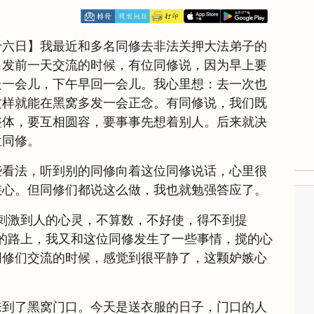
十六日】我最近和多名同修去非法关押大法弟子的
出发前一天交流的时候，有位同修说，因为早上要
走一会儿，下午早回一会儿。我心里想：去一次也
这样就能在黑窝多发一会正念。有同修说，我们既
整体，要互相圆容，要事事先想着别人。后来就决
位同修。
些看法，听到别的同修向着这位同修说话，心里很
嫉心。但同修们都说这么做，我也就勉强答应了。
刺激到人的心灵，不算数，不好使，得不到提
的路上，我又和这位同修发生了一些事情，搅的心
同修们交流的时候，感觉到很平静了，这颗妒嫉心
来到了黑窝门口。今天是送衣服的日子，门口的人