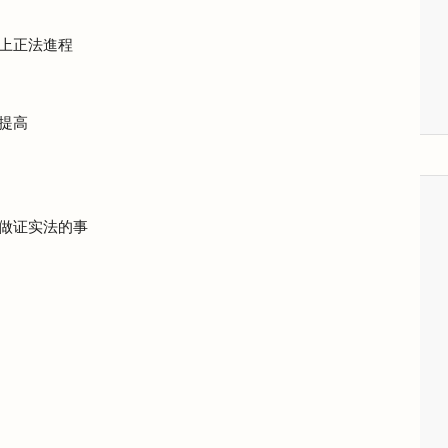
上正法進程
提高
做证实法的事