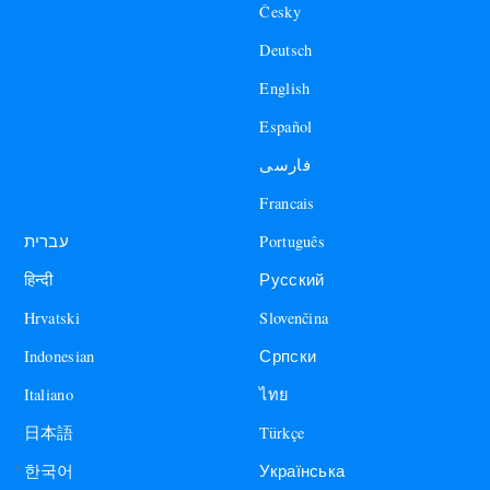
Česky
Deutsch
English
Español
فارسی
Francais
עברית
Português
हिन्दी
Русский
Hrvatski
Slovenčina
Indonesian
Српски
Italiano
ไทย
日本語
Türkçe
한국어
Українська