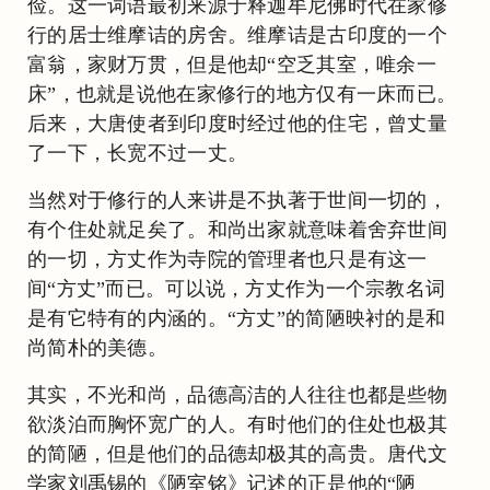
俭。这一词语最初来源于释迦牟尼佛时代在家修
行的居士维摩诘的房舍。维摩诘是古印度的一个
富翁，家财万贯，但是他却“空乏其室，唯余一
床”，也就是说他在家修行的地方仅有一床而已。
后来，大唐使者到印度时经过他的住宅，曾丈量
了一下，长宽不过一丈。
当然对于修行的人来讲是不执著于世间一切的，
有个住处就足矣了。和尚出家就意味着舍弃世间
的一切，方丈作为寺院的管理者也只是有这一
间“方丈”而已。可以说，方丈作为一个宗教名词
是有它特有的内涵的。“方丈”的简陋映衬的是和
尚简朴的美德。
其实，不光和尚，品德高洁的人往往也都是些物
欲淡泊而胸怀宽广的人。有时他们的住处也极其
的简陋，但是他们的品德却极其的高贵。唐代文
学家刘禹锡的《陋室铭》记述的正是他的“陋